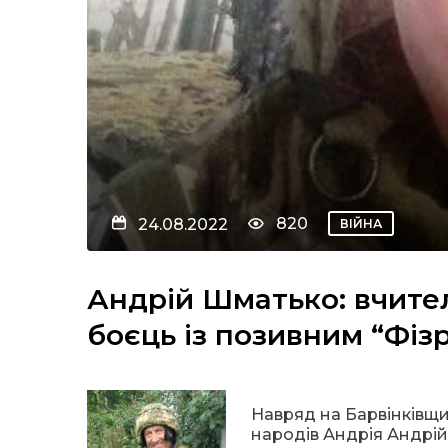
820
24.08.2022
ВІЙНА
Андрій Шматько: вчитель
боєць із позивним “Фіз
Навряд на Барвінківщин
народів Андрія Андрі