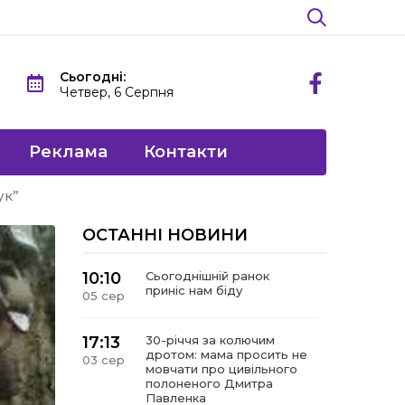
Сьогодні:
Четвер, 6 Серпня
Реклама
Контакти
ук”
ОСТАННІ НОВИНИ
10:10
Сьогоднішній ранок
приніс нам біду
05 сер
17:13
30-річчя за колючим
дротом: мама просить не
03 сер
мовчати про цивільного
полоненого Дмитра
Павленка