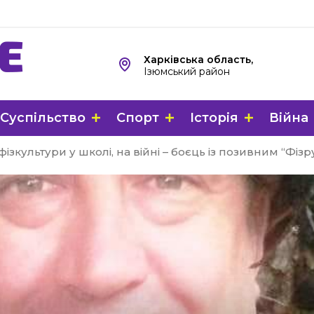
Харківська область,
Ізюмський район
Суспільство
Спорт
Історія
Війна
ізкультури у школі, на війні – боєць із позивним “Фізр