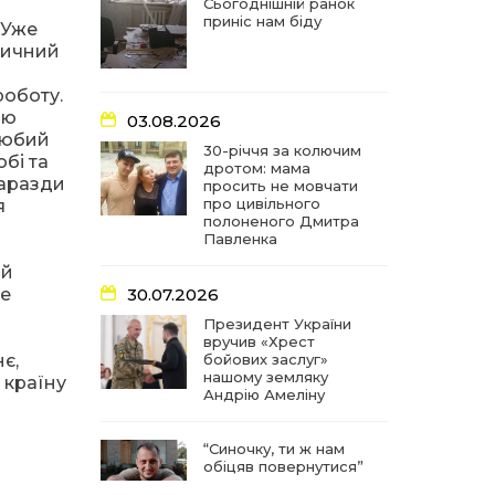
частиною літопису війни
Сьогоднішній ранок
приніс нам біду
 Уже
звичний
17:18
У Барвінківській громаді
вшанували людей
27 лип
найгуманнішої професії
роботу.
ою
03.08.2026
«Любий
16:29
Медики Барвінківської
30-річчя за колючим
обі та
громади вдосконалюють
дротом: мама
22 лип
гаразди
професійні навички
просить не мовчати
про цивільного
я
полоненого Дмитра
15:09
У Пригожому з дітьми та
Павленка
їх батьками працювали
22 лип
ій
фахівці благодійного
фонду
ще
30.07.2026
Президент України
вручив «Хрест
07:17
“Мені й досі сниться син”:
є,
бойових заслуг»
чотири роки світлої
21 лип
нашому земляку
пам`яті Олександра
 країну
Андрію Амеліну
Шинкаря
“Синочку, ти ж нам
11:06
За дві доби — серія
обіцяв повернутися”
ворожих ударів по
20 лип
Барвінківській громаді