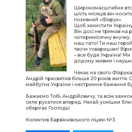
Широкомасштабне вторг
шість місяців він носи
позивний «Фізрук».
Щоб захистити Україну
Він досі не тримав на 
чотиримісячну внучку. 
наш тато! Ти наш герой
твоїм товаришам! Віри
– все буде Україна! Ми 
додому живим і неушк
Чекає на свого Фізрука
Андрій присвятив більше 20 років життя. 
майбутнє України і нестримне бажання бу
Бажаємо Тобі, Андрійовичу, та всім захисн
сили рухатися вперед. Нехай усмішки близ
оберігає Господь!
Колектив Барвінківського ліцею №3.