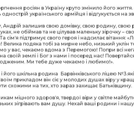
нення росіян в Україну круто змінило його життя.
ть однострій українського армійця і відгукується на 
, Андрій залишив свою домівку, свою родину, свою 
руках, не обіймав та не цілував маленьку зірочку – св
Та сім’я підтримує свого героя і надсилає вітання: 
! Велика подяка тобі за мирне небо, низький уклін т
мо у вас, чекаємо вдома з Перемогою! Попри всі не
на своїй землі і Бог з нами і посеред нас! Повертайс
одженим. Ми тебе дуже чекаємо і любимо!».
 і його шкільна родина Барвінківського ліцею №3.як
Своїм прикладом він сіє у молодих душах віру у кра
ти схожими на тих, хто зараз захищає Батьківщину.
икам міцного здоров’я, твердої віри у світле майбутн
ьких зігрівають вам душу. Нехай ваші родини і нашу