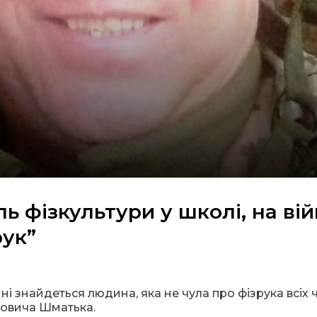
 фізкультури у школі, на війн
рук”
і знайдеться людина, яка не чула про фізрука всіх ча
йовича Шматька.