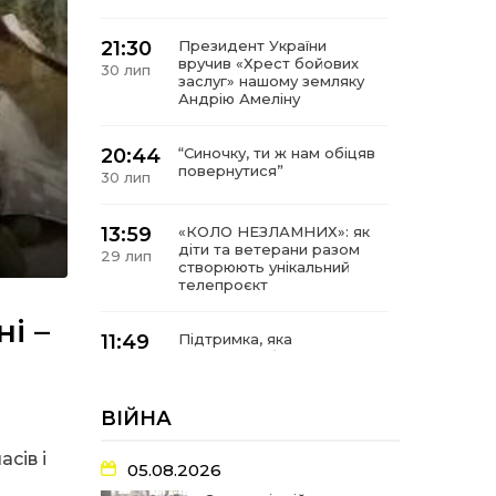
21:30
Президент України
вручив «Хрест бойових
30 лип
заслуг» нашому земляку
Андрію Амеліну
20:44
“Синочку, ти ж нам обіцяв
повернутися”
30 лип
13:59
«КОЛО НЕЗЛАМНИХ»: як
діти та ветерани разом
29 лип
створюють унікальний
телепроєкт
і –
11:49
Підтримка, яка
допомагає бути на
29 лип
зв’язку з читачами
ВІЙНА
21:04
Від газетної шпальти – до
музейної експозиції:
27 лип
сів і
історії Героїв
05.08.2026
Барвінківщини стали