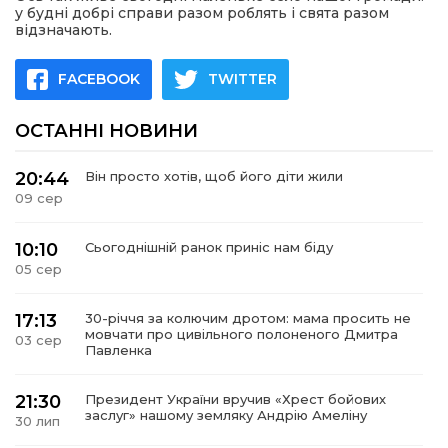
у будні добрі справи разом роблять і свята разом
відзначають.
FACEBOOK
TWITTER
ОСТАННІ НОВИНИ
20:44
Він просто хотів, щоб його діти жили
09 сер
10:10
Сьогоднішній ранок приніс нам біду
05 сер
17:13
30-річчя за колючим дротом: мама просить не
мовчати про цивільного полоненого Дмитра
03 сер
Павленка
21:30
Президент України вручив «Хрест бойових
заслуг» нашому земляку Андрію Амеліну
30 лип