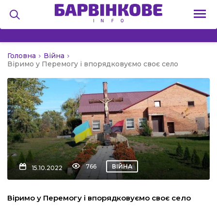
Головна
Війна
на
Віримо у Перемогу і впорядковуємо своє село
и
льство
766
ВІЙНА
15.10.2022
я
Віримо у Перемогу і впорядковуємо своє село