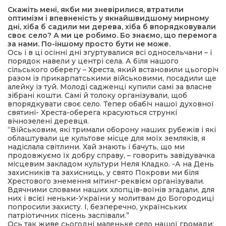
Скажіть мені, якби ми зневірилися, втратили
оптимізм і впевненість у якнайшвидшому мирному
ма
дні, хіба б садили ми дерева, хіба б впорядковували
своє село? А ми це робимо. Бо знаємо, що перемога
за нами. По-іншому просто бути не може.
кти
Ось і в ці осінні дні згуртувалися всі односельчани – і
порядок навели у центрі села. А біля нашого
сільського оберегу – Хреста, який встановили цьогоріч
ма
разом із прикарпатськими військовими, посадили ще
алейку із туй. Молоді садженці купили самі за власне
зібрані кошти. Самі й толоку організували, щоб
впорядкувати своє село. Тепер обабіч нашої духовної
ти
святині- Хреста-оберега красуються стрункі
вічнозелені деревця.
“Військовим, які тримали оборону наших рубежів і які
облаштували це культове місце для моїх земляків, я
надіслала світлини. Хай знають і бачуть, що ми
продовжуємо їх добру справу, – говорить завідувачка
місцевим закладом культури Неля Кладко. -А на День
захисників та захисниць, у свято Покрови ми біля
Хрестового знемення мітинг-реквієм організували.
Вдячними словами наших хлопців-воїнів згадали, для
них і всієї неньки-України у молитвам до Богородиці
попросили захисту. І, безперечно, українських
патріотичних пісень заспівали.”
Ось так живе сьогодні маленьке село нашої громади: