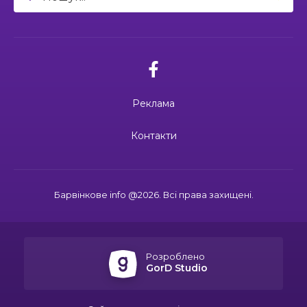
03:49
Сергій Козаков і Валерій Павленко: різні долі,
один вибір — захищати Україну
23 чер
03.07.2026
04:27
Дмитро ГОРБЕНКО: календар його життя
Вони віддали життя за Україну: 3
зупинився на цифрі 24
липня вшановуємо пам’ять Миколи
21 чер
Сохи та Олександра Ковальова
Реклама
10:00
Ювілейний рік — нові можливості: 22 педагоги
Барвінківського ліцею №1 пройшли фахове
18 чер
навчання
02.07.2026
Контакти
Поки звучить материнська молитва,
живе пам’ять
19:37
Safe Steps: від партнерства до відновлення
та інновацій у сфері протимінної діяльності
16 чер
Барвінкове info @2026. Всі права захищені.
19:24
Ініціатива, що змінює простір і життя
27.06.2026
16 чер
27 червня Миколі Кравченку мало б
виповнитися 29. Пам’ятаємо Героя
Розроблено
15:33
Воїн із молитвою в серці: пам’яті Олександра
GorD Studio
КУШНІРА
15 чер