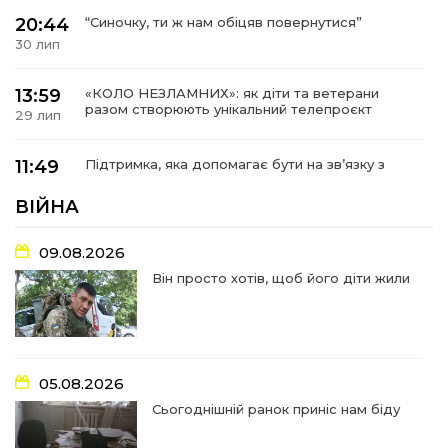
20:44
“Синочку, ти ж нам обіцяв повернутися”
30 лип
13:59
«КОЛО НЕЗЛАМНИХ»: як діти та ветерани
разом створюють унікальний телепроєкт
29 лип
11:49
Підтримка, яка допомагає бути на зв’язку з
читачами
29 лип
ВІЙНА
21:04
Від газетної шпальти – до музейної експозиції:
09.08.2026
історії Героїв Барвінківщини стали частиною
27 лип
літопису війни
Він просто хотів, щоб його діти жили
17:18
У Барвінківській громаді вшанували людей
найгуманнішої професії
27 лип
05.08.2026
16:29
Медики Барвінківської громади
вдосконалюють професійні навички
22 лип
Сьогоднішній ранок приніс нам біду