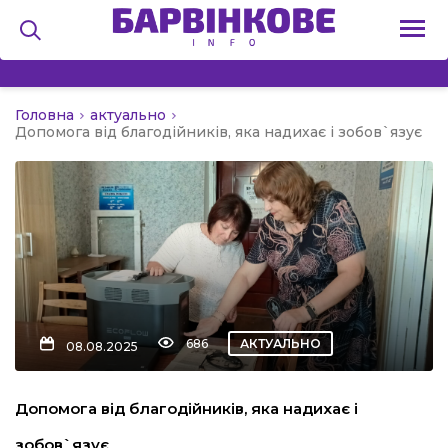
Головна
актуально
на
Допомога від благодійників, яка надихає і зобов`язує
и
льство
686
АКТУАЛЬНО
08.08.2025
я
Допомога від благодійників, яка надихає і
зобов`язує