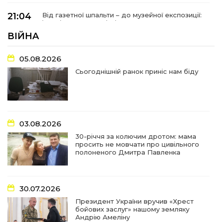
21:04
Від газетної шпальти – до музейної експозиції:
історії Героїв Барвінківщини стали частиною
27 лип
літопису війни
ВІЙНА
17:18
У Барвінківській громаді вшанували людей
05.08.2026
найгуманнішої професії
27 лип
Сьогоднішній ранок приніс нам біду
16:29
Медики Барвінківської громади
вдосконалюють професійні навички
22 лип
03.08.2026
15:09
У Пригожому з дітьми та їх батьками
працювали фахівці благодійного фонду
22 лип
30-річчя за колючим дротом: мама
просить не мовчати про цивільного
полоненого Дмитра Павленка
07:17
“Мені й досі сниться син”: чотири роки світлої
пам`яті Олександра Шинкаря
21 лип
30.07.2026
11:06
За дві доби — серія ворожих ударів по
Президент України вручив «Хрест
Барвінківській громаді
20 лип
бойових заслуг» нашому земляку
Андрію Амеліну