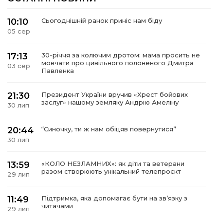
10:10
Сьогоднішній ранок приніс нам біду
05 сер
17:13
30-річчя за колючим дротом: мама просить не
мовчати про цивільного полоненого Дмитра
03 сер
Павленка
21:30
Президент України вручив «Хрест бойових
заслуг» нашому земляку Андрію Амеліну
30 лип
20:44
“Синочку, ти ж нам обіцяв повернутися”
30 лип
13:59
«КОЛО НЕЗЛАМНИХ»: як діти та ветерани
разом створюють унікальний телепроєкт
29 лип
11:49
Підтримка, яка допомагає бути на зв’язку з
читачами
29 лип