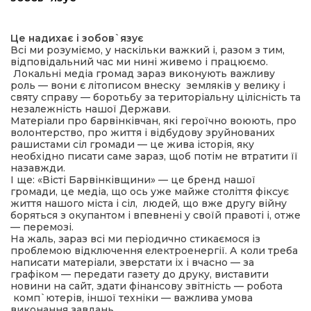
ма
Це надихає і зобов`язує
Всі ми розуміємо, у наскільки важкий і, разом з тим,
відповідальний час ми нині живемо і працюємо.
кти
Локальні медіа громад зараз виконують важливу
роль — вони є літописом внеску земляків у велику і
святу справу — боротьбу за територіальну цілісність та
ма
незалежність нашої Держави.
Матеріали про барвінківчан, які героїчно воюють, про
волонтерство, про життя і відбудову зруйнованих
ти
рашистами сіл громади — це жива історія, яку
необхідно писати саме зараз, щоб потім не втратити її
назавжди.
І ще: «Вісті Барвінківщини» — це бренд нашої
громади, це медіа, що ось уже майже століття фіксує
життя нашого міста і сіл, людей, що вже другу війну
боряться з окупантом і впевнені у своїй правоті і, отже
— перемозі.
На жаль, зараз всі ми періодично стикаємося із
проблемою відключення електроенергії. А коли треба
написати матеріали, зверстати іх і вчасно — за
графіком — передати газету до друку, виставити
новини на сайт, здати фінансову звітність — робота
комп`ютерів, іншої техніки — важлива умова
виконання завдань.