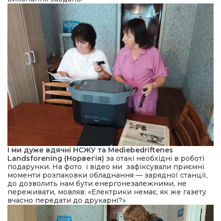
І ми дуже вдячні НСЖУ та Mediebedriftenes
Landsforening (Норвегія)
за отакі необхідні в роботі
подарунки. На фото і відео ми зафіксували приємні
моменти розпаковки обладнання — зарядної станції,
до дозволить нам бути енергонезалежними, не
переживати, мовляв: «Електрики немає, як же газету
вчасно передати до друкарні?»