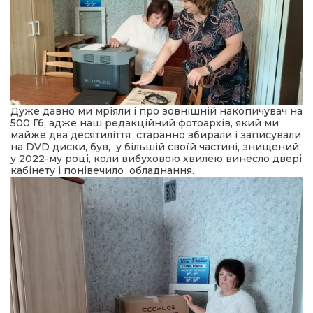
Дуже давно ми мріяли і про зовнішній накопичувач на
500 Гб, адже наш редакційний фотоархів, який ми
майже два десятиліття старанно збирали і записували
на DVD диски, був, у більшій своїй частині, знищений
у
2022
-му році, коли вибуховою хвилею винесло двері
кабінету і понівечило обладнання.