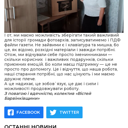
І от, ми маємо можливість зберігати такий важливий
для історії громади фотоархів, записуватимемо і ПДФ
файли газети. Не зайвими є і клавіатура та мишка, бо
це, як відомо, розхідні матеріали і завжди потрібні.
Отож, ми відчували себе просто іменинниками —
скільки корисних і важливих подарунків, скільки
приємних емоцій. Бо коли маєш підтримку — це не
просто про допомогу. Це і відчуття, що наша робота,
наші старання потрібні, що нас цінують і ми маємо
дружнє плече.
А це надихає, це зобов`язує, це дає і сили і
можливості продовжувати роботу.
З повагою і вдячністю, колектив «Вістей
Барвінківщини»
FACEBOOK
TWITTER
ОСТАННІ НОВИНИ