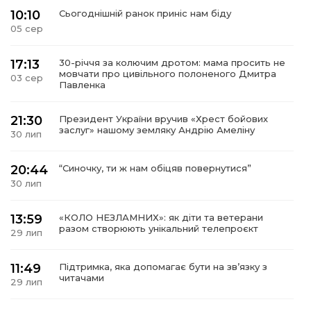
10:10
Сьогоднішній ранок приніс нам біду
05 сер
17:13
30-річчя за колючим дротом: мама просить не
мовчати про цивільного полоненого Дмитра
03 сер
Павленка
21:30
Президент України вручив «Хрест бойових
заслуг» нашому земляку Андрію Амеліну
30 лип
20:44
“Синочку, ти ж нам обіцяв повернутися”
30 лип
13:59
«КОЛО НЕЗЛАМНИХ»: як діти та ветерани
разом створюють унікальний телепроєкт
29 лип
11:49
Підтримка, яка допомагає бути на зв’язку з
читачами
29 лип