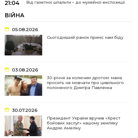
21:04
Від газетної шпальти – до музейної експозиції:
історії Героїв Барвінківщини стали частиною
27 лип
літопису війни
ВІЙНА
17:18
У Барвінківській громаді вшанували людей
05.08.2026
найгуманнішої професії
27 лип
Сьогоднішній ранок приніс нам біду
16:29
Медики Барвінківської громади
вдосконалюють професійні навички
22 лип
03.08.2026
15:09
У Пригожому з дітьми та їх батьками
працювали фахівці благодійного фонду
22 лип
30-річчя за колючим дротом: мама
просить не мовчати про цивільного
полоненого Дмитра Павленка
07:17
“Мені й досі сниться син”: чотири роки світлої
пам`яті Олександра Шинкаря
21 лип
30.07.2026
11:06
За дві доби — серія ворожих ударів по
Президент України вручив «Хрест
Барвінківській громаді
20 лип
бойових заслуг» нашому земляку
Андрію Амеліну
14:38
У Барвінковому сталася пожежа у житловій