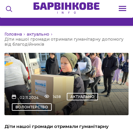
Головна
актуально
на
Діти нашої громади отримали гуманітарну допомогу
від благодійників
и
льство
1458
АКТУАЛЬНО
02.11.2024
ВОЛОНТЕРСТВО
я
Діти нашої громади отримали гуманітарну