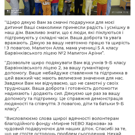
“Щиро дякую Вам за смачні подарунки для моєї
дитини! Ваші смаколими принесли радість і усмішку в
наш дім. Важливо знати, що є люди, які піклуються і
підтримують у складні часи. Ваша доброта та увага
вражають. Дякую за вашу невтомно працю та щирість
! З повагою, Малигон Алла, мама учениці 5 А класу
Барвінківського ліцею №2 Малигон Аріни”.
“Дозвольте щиро подякувати Вам від учнів 9-Б класу
Барвінківського ліцею 2, за вашу гуманітарну
допомогу. Ваше небайдуже ставлення та підтримка в
цей важкий час мають величезне значення для нас.
Завдяки Вам ми відчуваємо, що не самотні у своїх
труднощах. Ваша доброта і готовність допомогти
надихають і додають сил. Дякуємо ще раз за вашу
допомогу та підтримку. Це справжня демонстрація
людяності та співчуття. З повагою, діти та батьки 9-Б
класу”.
“Висловлюємо слова щирої вдячності волонтерам
благодійного фонду «Мирне NEBO Харкова» за
чудовий подаруночок для наших діток. Спасибі за те,
що не стоїте осторонь проблем сьогодення. Нехай