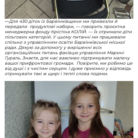
—
Для 430 діток із Барвінківщини ми привезли й
передали продуктові набори, — говорить проєктна
менеджерка фонду Крістіна КОЛІЙ. — Їх отримали діти
пільгових категорій. У цьому питанні ми працювали
спільно з управлінням освіти Барвінківської міської
ради. Дякую за допомогу у вирішенні всіх
організаційних питань фахівцю управління Марині
Гураль. Знаєте, для нас важливо підтримувати малечу
вашої прифронтової громади. Повірите, ми робимо це
від душі і з чистим серцем. І дуже приємно у відповідь
отримувати такі ж щирі і теплі слова подяки.