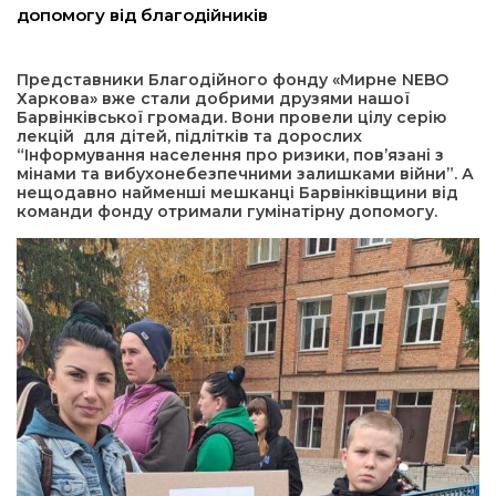
допомогу від благодійників
ма
Представники Благодійного фонду «Мирне NEBO
Харкова» вже стали добрими друзями нашої
кти
Барвінківської громади. Вони провели цілу серію
лекцій для дітей, підлітків та дорослих
“Інформування населення про ризики, пов’язані з
ма
мінами та вибухонебезпечними залишками війни”. А
нещодавно найменші мешканці Барвінківщини від
команди фонду отримали гумінатірну допомогу.
ти