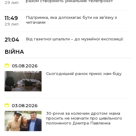
разом створюють унікальний телепроєкт
29 лип
11:49
Підтримка, яка допомагає бути на зв’язку з
читачами
29 лип
21:04
Від газетної шпальти – до музейної експозиції:
історії Героїв Барвінківщини стали частиною
27 лип
літопису війни
ВІЙНА
17:18
У Барвінківській громаді вшанували людей
05.08.2026
найгуманнішої професії
27 лип
Сьогоднішній ранок приніс нам біду
16:29
Медики Барвінківської громади
вдосконалюють професійні навички
22 лип
03.08.2026
15:09
У Пригожому з дітьми та їх батьками
працювали фахівці благодійного фонду
22 лип
30-річчя за колючим дротом: мама
просить не мовчати про цивільного
полоненого Дмитра Павленка
07:17
“Мені й досі сниться син”: чотири роки світлої
пам`яті Олександра Шинкаря
21 лип