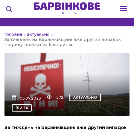
Головна
актуально
на
За тиждень на Барвінківщині вже другий випадок
підриву техніки на боєприпасі
и
льство
1572
АКТУАЛЬНО
06.07.2023
ВІЙНА
я
За тиждень на Барвінківщині вже другий випадок