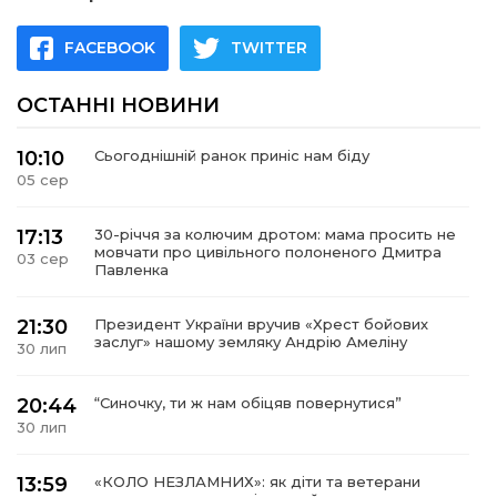
FACEBOOK
TWITTER
ОСТАННІ НОВИНИ
10:10
Сьогоднішній ранок приніс нам біду
05 сер
17:13
30-річчя за колючим дротом: мама просить не
мовчати про цивільного полоненого Дмитра
03 сер
Павленка
21:30
Президент України вручив «Хрест бойових
заслуг» нашому земляку Андрію Амеліну
30 лип
20:44
“Синочку, ти ж нам обіцяв повернутися”
30 лип
13:59
«КОЛО НЕЗЛАМНИХ»: як діти та ветерани