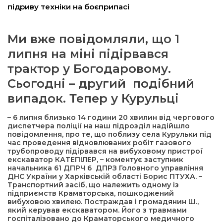
підриву техніки на боєприпасі
ма
Ми вже повідомляли, що 1
кти
липня на міні підірвався
трактор у Богодаровому.
ма
Сьогодні – другий подібний
випадок. Тепер у Курульці
ти
– 6 липня близько 14 години 20 хвилин від чергового
диспетчера поліції на наш підрозділ надійшло
повідомлення, про те, що поблизу села Курульки під
час проведення відновлюваних робіт газового
трубопроводу підірвався на вибуховому пристрої
екскаватор КАТЕПІЛЕР, – коментує заступник
начальника 61 ДПРЧ 6 ДПРЗ Головного управління
ДНС України у Харківській області Борис ПТУХА. –
Транспортний засіб, що належить одному із
підприємств Краматорська, пошкоджений
вибуховою хвилею. Постраждав і громадянин Ш.,
який керував екскаватором. Його з травмами
госпіталізовано до Краматорського медичного