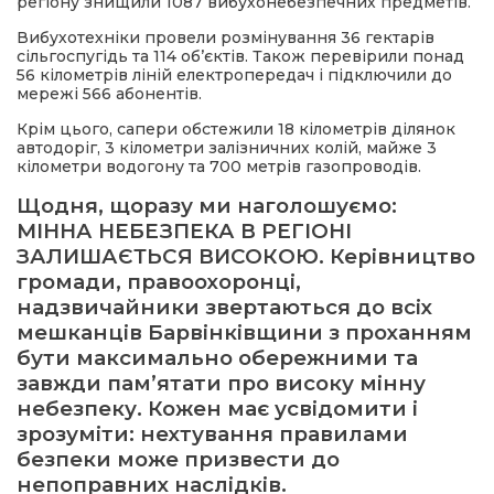
регіону знищили 1087 вибухонебезпечних предметів.
Вибухотехніки провели розмінування 36 гектарів
сільгоспугідь та 114 об’єктів. Також перевірили понад
56 кілометрів ліній електропередач і підключили до
мережі 566 абонентів.
Крім цього, сапери обстежили 18 кілометрів ділянок
автодоріг, 3 кілометри залізничних колій, майже 3
кілометри водогону та 700 метрів газопроводів.
Щодня, щоразу ми наголошуємо:
МІННА НЕБЕЗПЕКА В РЕГІОНІ
ЗАЛИШАЄТЬСЯ ВИСОКОЮ. Керівництво
громади, правоохоронці,
надзвичайники звертаються до всіх
мешканців Барвінківщини з проханням
бути максимально обережними та
завжди пам’ятати про високу мінну
небезпеку. Кожен має усвідомити і
зрозуміти: нехтування правилами
безпеки може призвести до
непоправних наслідків.