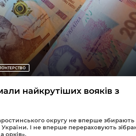
ЛОНТЕРСТВО
али найкрутіших вояків з
аростинського округу не вперше збирають
України. І не вперше перераховують зібра
 орків».