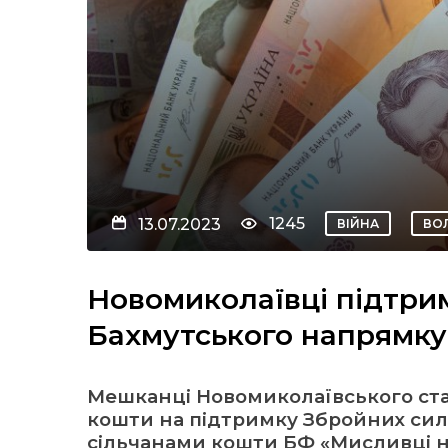
1245
13.07.2023
ВІЙНА
ВО
Новомиколаївці підтрим
Бахмутського напрямку
Мешканці Новомиколаївського ст
кошти на підтримку Збройних сил 
сільчанами кошти БФ «Мисливці на