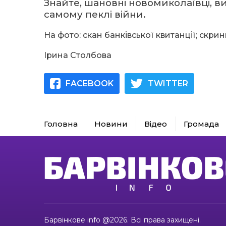
Знайте, шановні новомиколаївці, ви
самому пеклі війни.
На фото: скан банківської квитанції; скри
Ірина Столбова
FACEBOOK
TWITTER
Головна
Новини
Відео
Громада
Барвінкове info @2026. Всі права захищені.