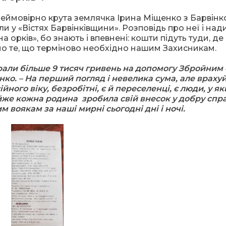
неймовірно крута землячка Ірина Міщенко з Барвінк
ли у «Вістях Барвінківщини». Розповідь про неї і над
орків», бо знають і впевнені: кошти підуть туди, де
ано те, що терміново необхідно нашим Захисникам.
брали більше 9 тисяч гривень на допомогу Збройним
нко. – На перший погляд і невелика сума, але враху
ого віку, безробітні, є й переселенці, є люди, у як
же кожна родина зробила свій внесок у добру спра
 воякам за наші мирні сьогодні дні і ночі.