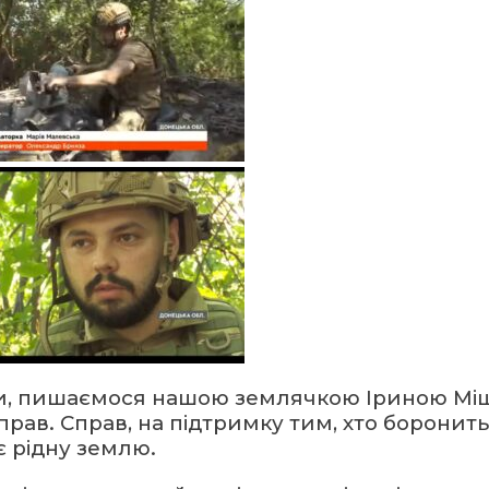
и, пишаємося нашою землячкою Іриною Мі
прав. Справ, на підтримку тим, хто боронит
є рідну землю.