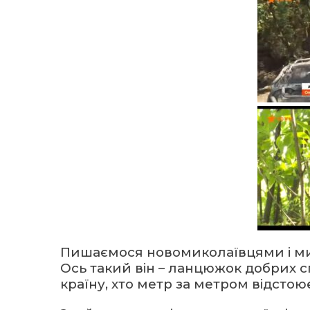
Пишаємося новомиколаївцями і м
Ось такий він – ланцюжок добрих с
країну, хто метр за метром відстою