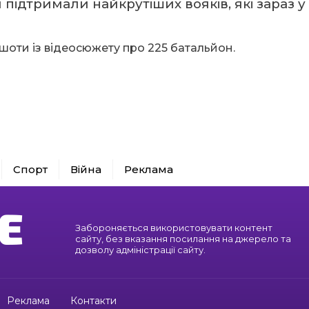
 підтримали найкрутіших вояків, які зараз у
ншоти із відеосюжету про 225 батальйон.
Спорт
Війна
Реклама
Забороняється використовувати контент
сайту, без вказання посилання на джерело та
дозволу адміністрації сайту.
Реклама
Контакти