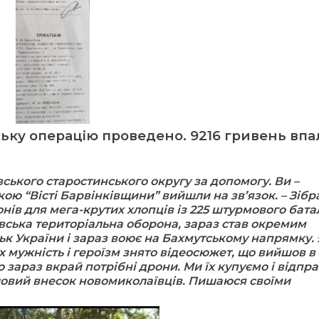
ську операцію проведено. 9216 гривень впа
ького старостинського округу за допомогу. Ви –
кою “Вісті Барвінківщини” вийшли на зв’язок. – Зібр
нів для мега-крутих хлопців із 225 штурмового бата
вська територіальна оборона, зараз став окремим
к України і зараз воює на Бахмутському напрямку.
 їх мужність і героїзм знято відеосюжет, що вийшов в
о зараз вкрай потрібні дрони. Ми їх купуємо і відпр
нсовий внесок новомиколаївців. Пишаюся своїми