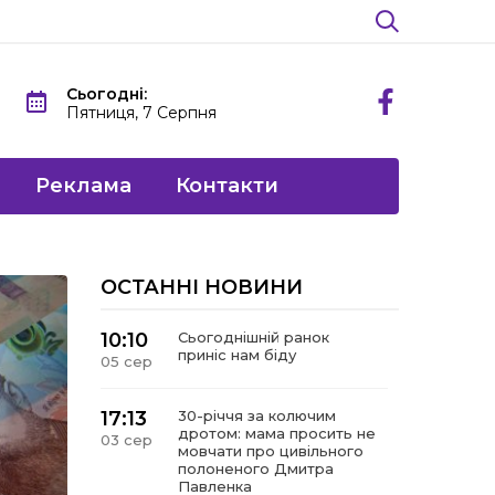
Сьогодні:
Пятниця, 7 Серпня
Реклама
Контакти
ОСТАННІ НОВИНИ
10:10
Сьогоднішній ранок
приніс нам біду
05 сер
17:13
30-річчя за колючим
дротом: мама просить не
03 сер
мовчати про цивільного
полоненого Дмитра
Павленка