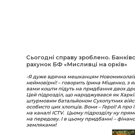
Сьогодні справу зроблено. Банків
рахунок БФ «Мисливці на орків»
-Я дуже вдячна мешканцям Новомиколаївс
неймовірні! – говорить Ірина Міщенко, з я
вами кошти підуть на придбання двох дро
Цей підрозділ, що народжувався як Харкі
штурмовим батальйоном Сухопутних війсь
особисто цих хлопців. Вони – Герої! А про
на каналі ICTV. Цьому підрозділу ну прям
на передову. І в цьому придбанні – фіна
земляками!