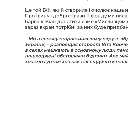
Це той БФ, який створила і очолює наша 
Про Ірину і добрі справи її фонду ми писа
барвінківчан донатити саме «Мисливцям на 
зараз вкрай потрібні, за них буде придб
– Ми в своєму старостинському окрузі зі
України, – розповідає староста Віта Кобче
в селах мешкають в основному люди пенсійн
пошкоджені обстрілами будинки. Але май
хочемо гуртом хоч ось так віддячити нашим