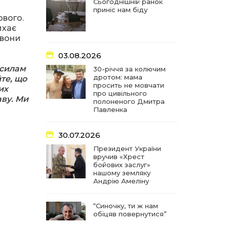
частиною літопису війни
Сьогоднішній ранок
приніс нам біду
ового.
17:18
У Барвінківській громаді
ихає
вшанували людей
 вони
27 лип
найгуманнішої професії
03.08.2026
16:29
Медики Барвінківської
 силам
30-річчя за колючим
громади вдосконалюють
дротом: мама
йте, що
22 лип
професійні навички
просить не мовчати
их
про цивільного
ву. Ми
полоненого Дмитра
15:09
У Пригожому з дітьми та
Павленка
їх батьками працювали
22 лип
фахівці благодійного
фонду
30.07.2026
Президент України
вручив «Хрест
07:17
“Мені й досі сниться син”:
бойових заслуг»
чотири роки світлої
21 лип
нашому земляку
пам`яті Олександра
Андрію Амеліну
Шинкаря
“Синочку, ти ж нам
11:06
За дві доби — серія
обіцяв повернутися”
ворожих ударів по
20 лип
Барвінківській громаді