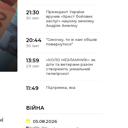
21:30
Президент України
вручив «Хрест бойових
30 лип
заслуг» нашому земляку
Андрію Амеліну
20:44
“Синочку, ти ж нам обіцяв
повернутися”
30 лип
13:59
«КОЛО НЕЗЛАМНИХ»: як
діти та ветерани разом
29 лип
створюють унікальний
телепроєкт
11:49
Підтримка, яка
допомагає бути на
29 лип
зв’язку з читачами
ВІЙНА
21:04
Від газетної шпальти – до
музейної експозиції:
27 лип
ні
історії Героїв
05.08.2026
Барвінківщини стали