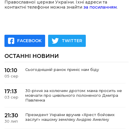
Православної церкви України. Їхні адреси та
контактні телефони можна знайти
за посиланням
.
FACEBOOK
TWITTER
ОСТАННІ НОВИНИ
10:10
Сьогоднішній ранок приніс нам біду
05 сер
17:13
30-річчя за колючим дротом: мама просить не
мовчати про цивільного полоненого Дмитра
03 сер
Павленка
21:30
Президент України вручив «Хрест бойових
заслуг» нашому земляку Андрію Амеліну
30 лип