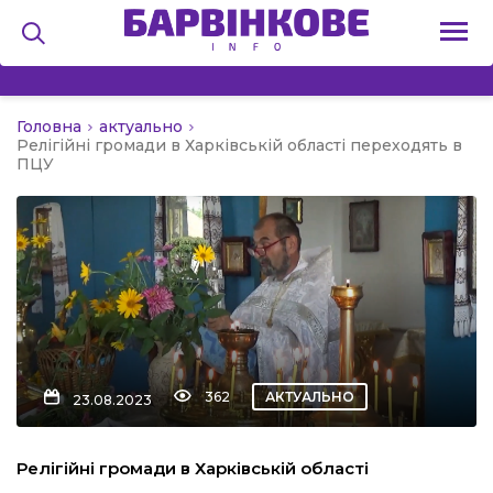
Головна
актуально
на
Релігійні громади в Харківській області переходять в
ПЦУ
и
льство
362
АКТУАЛЬНО
23.08.2023
я
Релігійні громади в Харківській області