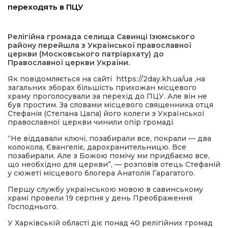
переходять в ПЦУ
ма
Релігійна громада селища Савинці Ізюмського
району перейшла з Української православної
кти
церкви (Московського патріархату) до
Православної церкви України.
ма
Як повідомляється на сайті https://2day.kh.ua/ua ,на
загальних зборах більшість прихожан місцевого
храму проголосували за перехід до ПЦУ. Але він не
був простим. За словами місцевого священника отця
ти
Стефанія (Степана Цапа) його колеги з Української
православної церкви чинили опір громаді.
“Не віддавали ключі, позабирали все, покрали — два
колокола, Євангеліє, дарохранительницю. Все
позабирали. Але з Божою помічу ми придбаємо все,
що необхідно для церкви”, — розповів отець Стефаній
у сюжеті місцевого блогера Анатолія Гарагатого.
Першу службу українською мовою в савинському
храмі провели 19 серпня у день Преображення
Господнього.
У Харківській області діє понад 40 релігійних громад