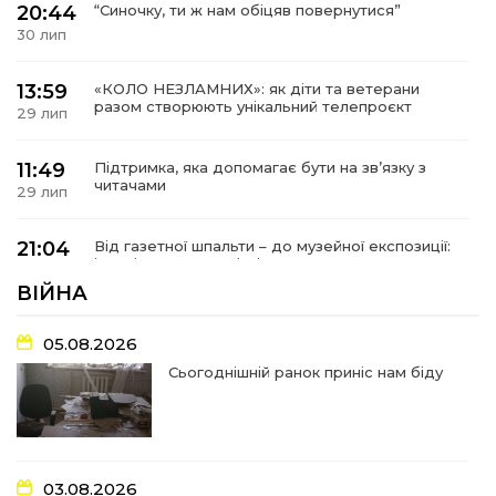
20:44
“Синочку, ти ж нам обіцяв повернутися”
30 лип
13:59
«КОЛО НЕЗЛАМНИХ»: як діти та ветерани
разом створюють унікальний телепроєкт
29 лип
11:49
Підтримка, яка допомагає бути на зв’язку з
читачами
29 лип
21:04
Від газетної шпальти – до музейної експозиції:
історії Героїв Барвінківщини стали частиною
27 лип
літопису війни
ВІЙНА
17:18
У Барвінківській громаді вшанували людей
05.08.2026
найгуманнішої професії
27 лип
Сьогоднішній ранок приніс нам біду
16:29
Медики Барвінківської громади
вдосконалюють професійні навички
22 лип
03.08.2026
У Пригожому з дітьми та їх батьками