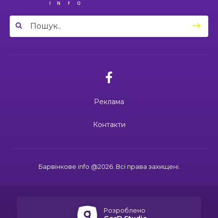
03:49
Вони віддали життя за Україну: 3
один вибір — захищати Україну
23 чер
липня вшановуємо пам’ять Миколи
Сохи та Олександра Ковальова
04:27
Дмитро ГОРБЕНКО: календар його життя
зупинився на цифрі 24
21 чер
02.07.2026
10:00
Ювілейний рік — нові можливості: 22 педагоги
Поки звучить материнська молитва,
Барвінківського ліцею №1 пройшли фахове
живе пам’ять
18 чер
навчання
Реклама
19:37
Safe Steps: від партнерства до відновлення
та інновацій у сфері протимінної діяльності
16 чер
27.06.2026
Контакти
27 червня Миколі Кравченку мало б
виповнитися 29. Пам’ятаємо Героя
19:24
Ініціатива, що змінює простір і життя
16 чер
Барвінкове info @2026. Всі права захищені.
15:33
Воїн із молитвою в серці: пам’яті Олександра
21.06.2026
КУШНІРА
15 чер
Дмитро ГОРБЕНКО: календар його
життя зупинився на цифрі 24
Розроблено
12:24
Спільними зусиллями заради дітей: у