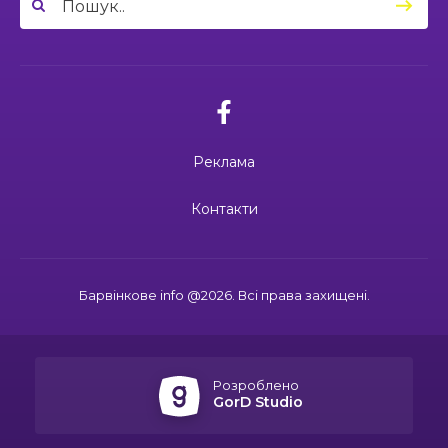
04:27
Дмитро ГОРБЕНКО: календар його життя
зупинився на цифрі 24
21 чер
02.07.2026
10:00
Ювілейний рік — нові можливості: 22 педагоги
Поки звучить материнська молитва,
Барвінківського ліцею №1 пройшли фахове
живе пам’ять
18 чер
навчання
Реклама
19:37
Safe Steps: від партнерства до відновлення
та інновацій у сфері протимінної діяльності
16 чер
27.06.2026
Контакти
27 червня Миколі Кравченку мало б
виповнитися 29. Пам’ятаємо Героя
19:24
Ініціатива, що змінює простір і життя
16 чер
Барвінкове info @2026. Всі права захищені.
15:33
Воїн із молитвою в серці: пам’яті Олександра
21.06.2026
КУШНІРА
15 чер
Дмитро ГОРБЕНКО: календар його
життя зупинився на цифрі 24
Розроблено
12:24
Спільними зусиллями заради дітей: у
GorD Studio
Барвінковому створили сучасний творчий
13 чер
простір