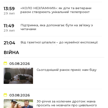
13:59
«КОЛО НЕЗЛАМНИХ»: як діти та ветерани
разом створюють унікальний телепроєкт
29 лип
11:49
Підтримка, яка допомагає бути на зв’язку з
читачами
29 лип
21:04
Від газетної шпальти – до музейної експозиції:
історії Героїв Барвінківщини стали частиною
27 лип
літопису війни
ВІЙНА
17:18
У Барвінківській громаді вшанували людей
05.08.2026
найгуманнішої професії
27 лип
Сьогоднішній ранок приніс нам біду
16:29
Медики Барвінківської громади
вдосконалюють професійні навички
22 лип
03.08.2026
15:09
У Пригожому з дітьми та їх батьками
працювали фахівці благодійного фонду
22 лип
30-річчя за колючим дротом: мама
просить не мовчати про цивільного