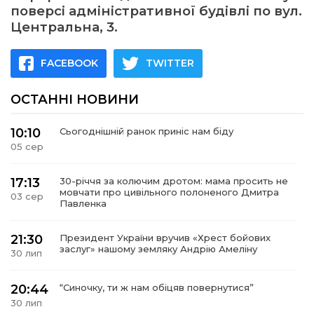
поверсі адміністративної будівлі по вул.
Центральна, 3.
FACEBOOK
TWITTER
ОСТАННІ НОВИНИ
10:10
Сьогоднішній ранок приніс нам біду
05 сер
17:13
30-річчя за колючим дротом: мама просить не
мовчати про цивільного полоненого Дмитра
03 сер
Павленка
21:30
Президент України вручив «Хрест бойових
заслуг» нашому земляку Андрію Амеліну
30 лип
20:44
“Синочку, ти ж нам обіцяв повернутися”
30 лип