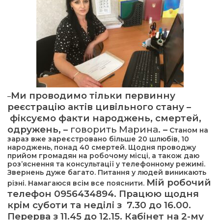
Ми проводимо тільки первинну
–
реєстрацію актів цивільного стану –
фіксуємо факти народжень, смертей,
одружень, –
говорить Марина.
–
Станом на
зараз вже зареєстровано більше 20 шлюбів, 10
народжень, понад 40 смертей. Щодня проводжу
прийом громадян на робочому місці, а також даю
роз’яснення та консультації у телефонному режимі.
Звернень дуже багато. Питання у людей виникають
Мій робочий
різні. Намагаюся всім все пояснити.
телефон 0956434894. Працюю щодня
крім суботи та неділі з 7.30 до 16.00.
Перерва з 11.45 до 12.15. Кабінет на 2-му