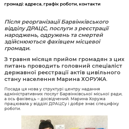
громаді: адреса, графік роботи, контакти
ма
Після реорганізації Барвінківського
відділу ДРАЦС, послуги з реєстрації
кти
народжень, одружень та смертей
здійснюються фахівцем місцевої
ма
громади.
З травня місяця прийом громадян з цих
ти
питань проводить головний спеціаліст
державної реєстрації актів цивільного
стану населення Марина ХОРУЖА
.
Посада ця нова у структурі центру надання
адміністративних послуг Барвінківської міської ради,
а ось фахівець – досвідчений. Марина Хоружа
працювала у відділі ДРАЦСу і добре знає специфіку
роботи.