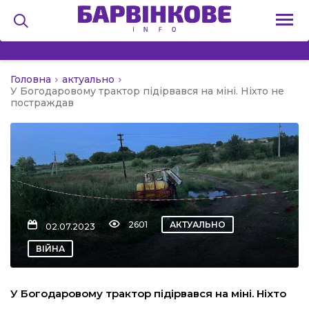
Головна
актуально
на
У Богодаровому трактор підірвався на міні. Ніхто не
постраждав
и
льство
2601
АКТУАЛЬНО
02.07.2023
ВІЙНА
я
У Богодаровому трактор підірвався на міні. Ніхто