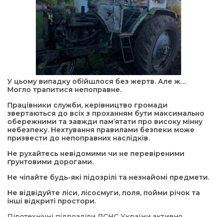
У цьому випадку обійшлося без жертв. Але ж…
Могло трапитися непоправне.
Працівники служби, керівництво громади
звертаються до всіх з проханням бути максимально
обережними та завжди пам’ятати про високу мінну
небезпеку. Нехтування правилами безпеки може
призвести до непоправних наслідків.
Не рухайтесь невідомими чи не перевіреними
ґрунтовими дорогами.
Не чіпайте будь-які підозрілі та незнайомі предмети.
Не відвідуйте ліси, лісосмуги, поля, пойми річок та
інші відкриті простори.
Піротехнічні підрозділи ДСНС України активно