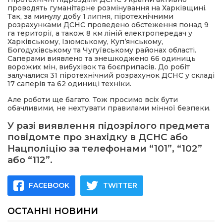
проводять гуманітарне розмінування на Харківщині.
Так, за минулу добу 1 липня, піротехнічними
розрахунками ДСНС проведено обстеження понад 9
га території, а також 8 км ліній електропередач у
Харківському, Ізюмському, Куп’янському,
Богодухівському та Чугуївському районах області.
Саперами виявлено та знешкоджено 66 одиниць
ворожих мін, вибухівок та боєприпасів. До робіт
залучалися 31 піротехнічний розрахунок ДСНС у складі
17 саперів та 62 одиниці техніки.
Але роботи ще багато. Тож просимо всіх бути
обачливими, не нехтувати правилами мінної безпеки.
У разі виявлення підозрілого предмета
повідомте про знахідку в ДСНС або
Нацполіцію за телефонами “101”, “102”
або “112”.
FACEBOOK
TWITTER
ОСТАННІ НОВИНИ