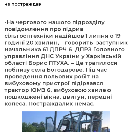
не постраждав
ма
-На чергового нашого підрозділу
повідомлення про підрив
кти
сільгосптехніки надійшов 1 липня о 19
годині 20 хвилин, – говорить заступник
ма
начальника 61 ДПРЧ 6 ДПРЗ Головного
управління ДНС України у Харківській
ти
області Борис ПТУХА. – Це трапилося
поблизу села Богодарове. Під час
проведення польових робіт на
вибуховому пристрої підірвався
трактор ЮМЗ 6, вибуховою хвилею
пошкоджені вікна, двигун, передні
колеса. Постраждалих немає.