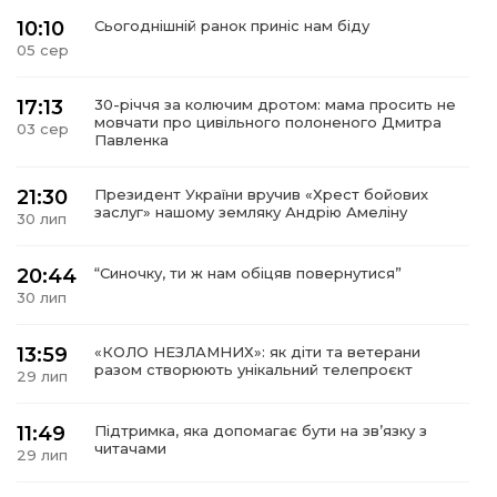
10:10
Сьогоднішній ранок приніс нам біду
05 сер
17:13
30-річчя за колючим дротом: мама просить не
мовчати про цивільного полоненого Дмитра
03 сер
Павленка
21:30
Президент України вручив «Хрест бойових
заслуг» нашому земляку Андрію Амеліну
30 лип
20:44
“Синочку, ти ж нам обіцяв повернутися”
30 лип
13:59
«КОЛО НЕЗЛАМНИХ»: як діти та ветерани
разом створюють унікальний телепроєкт
29 лип
11:49
Підтримка, яка допомагає бути на зв’язку з
читачами
29 лип