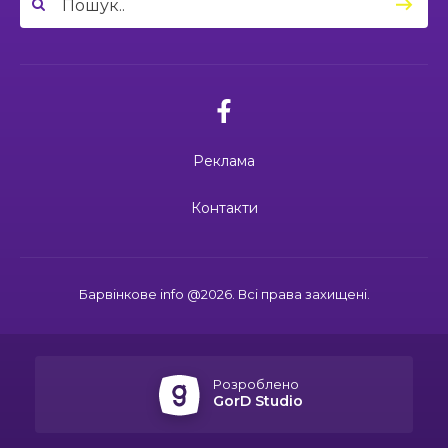
04:27
Дмитро ГОРБЕНКО: календар його життя
зупинився на цифрі 24
21 чер
02.07.2026
10:00
Ювілейний рік — нові можливості: 22 педагоги
Поки звучить материнська молитва,
Барвінківського ліцею №1 пройшли фахове
живе пам’ять
18 чер
навчання
Реклама
19:37
Safe Steps: від партнерства до відновлення
та інновацій у сфері протимінної діяльності
16 чер
27.06.2026
Контакти
27 червня Миколі Кравченку мало б
виповнитися 29. Пам’ятаємо Героя
19:24
Ініціатива, що змінює простір і життя
16 чер
Барвінкове info @2026. Всі права захищені.
15:33
Воїн із молитвою в серці: пам’яті Олександра
21.06.2026
КУШНІРА
15 чер
Дмитро ГОРБЕНКО: календар його
життя зупинився на цифрі 24
Розроблено
12:24
Спільними зусиллями заради дітей: у
GorD Studio
Барвінковому створили сучасний творчий
13 чер
простір