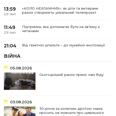
13:59
«КОЛО НЕЗЛАМНИХ»: як діти та ветерани
разом створюють унікальний телепроєкт
29 лип
11:49
Підтримка, яка допомагає бути на зв’язку з
читачами
29 лип
21:04
Від газетної шпальти – до музейної експозиції:
історії Героїв Барвінківщини стали частиною
27 лип
літопису війни
ВІЙНА
17:18
У Барвінківській громаді вшанували людей
05.08.2026
найгуманнішої професії
27 лип
Сьогоднішній ранок приніс нам біду
16:29
Медики Барвінківської громади
вдосконалюють професійні навички
22 лип
03.08.2026
15:09
У Пригожому з дітьми та їх батьками
працювали фахівці благодійного фонду
22 лип
30-річчя за колючим дротом: мама
просить не мовчати про цивільного