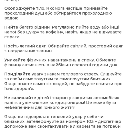
Охолоджуйте
тіло. Якомога частіше приймайте
прохолодний душ або обтирайтеся прохолодною
водою
Пийте
багато рідини. Регулярно пийте воду або інші
напої без цукру та кофеїну, навіть якщо не відчуваєте
спраги.
Носіть
легкий одяг. Обирайте світлий, просторий одяг
з натуральних тканин.
Уникайте
фізичних навантажень в спеку. Обмежте
фізичну активність в найбільш спекотні години дня.
Приділяйте
увагу знакам теплового стресу. Слідкуйте
за своїм самопочуттям та самопочуттям близьких.
Якщо знаєте самотніх людей, не забудьте спитати про
їхнє здоров’я.
Не залишайте
дітей і тварин у закритих автомобілях
навіть з увімкненим кондиціонером! Це може бути
небезпечним для їхнього життя!
Якщо ви підозрюєте тепловий удар у себе чи
близьких, зателефонуйте за номером 103 – диспетчер
допоможе вам сконтактувати з лікарем та за потреби