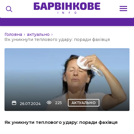
Головна
актуально
на
Як уникнути теплового удару: поради фахівця
и
льство
225
АКТУАЛЬНО
26.07.2024
я
Як уникнути теплового удару: поради фахівця