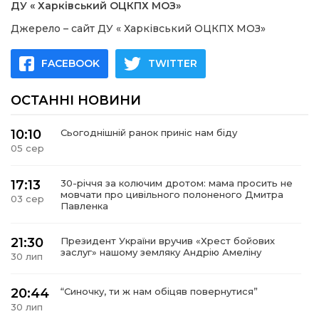
ДУ « Харківський ОЦКПХ МОЗ»
Джерело – сайт ДУ « Харківський ОЦКПХ МОЗ»
FACEBOOK
TWITTER
ОСТАННІ НОВИНИ
10:10
Сьогоднішній ранок приніс нам біду
05 сер
17:13
30-річчя за колючим дротом: мама просить не
мовчати про цивільного полоненого Дмитра
03 сер
Павленка
21:30
Президент України вручив «Хрест бойових
заслуг» нашому земляку Андрію Амеліну
30 лип
20:44
“Синочку, ти ж нам обіцяв повернутися”
30 лип