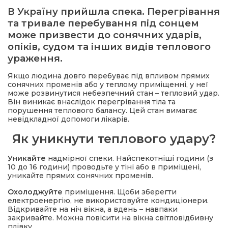
В Україну прийшла спека. Перегрівання
та тривале перебування під сонцем
ма
може призвести до сонячних ударів,
опіків, судом та інших видів теплового
кти
ураження.
Якщо людина довго перебуває під впливом прямих
ма
сонячних променів або у теплому приміщенні, у неї
може розвинутися небезпечний стан – тепловий удар.
Він виникає внаслідок перегрівання тіла та
ти
порушення теплового балансу. Цей стан вимагає
невідкладної допомоги лікарів.
Як уникнути теплового удару?
Уникайте
надмірної спеки. Найспекотніші години (з
10 до 16 години) проводьте у тіні або в приміщені,
уникайте прямих сонячних променів.
Охолоджуйте
приміщення. Щоби зберегти
електроенергію, не використовуйте кондиціонери.
Відкривайте на ніч вікна, а вдень – навпаки
закривайте. Можна повісити на вікна світловідбивну
плівку.