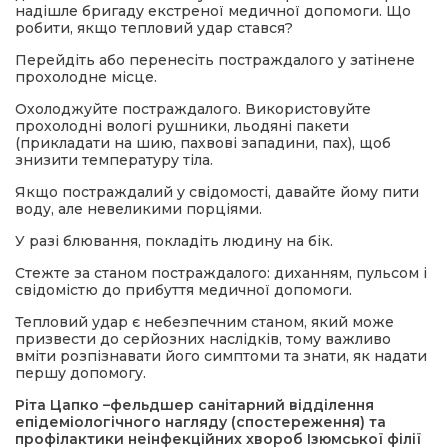
надішле бригаду екстреної медичної допомоги. Що
робити, якщо тепловий удар стався?
Перейдіть або перенесіть постраждалого у затінене
прохолодне місце.
Охолоджуйте постраждалого. Використовуйте
прохолодні вологі рушники, льодяні пакети
(прикладати на шию, пахвові западини, пах), щоб
знизити температуру тіла.
Якщо постраждалий у свідомості, давайте йому пити
воду, але невеликими порціями.
У разі блювання, покладіть людину на бік.
Стежте за станом постраждалого: диханням, пульсом і
свідомістю до прибуття медичної допомоги.
Тепловий удар є небезпечним станом, який може
призвести до серйозних наслідків, тому важливо
вміти розпізнавати його симптоми та знати, як надати
першу допомогу.
Ріта Цапко –фельдшер санітарний відділення
епідеміологічного нагляду (спостереження) та
профілактики неінфекційних хвороб Ізюмської філії