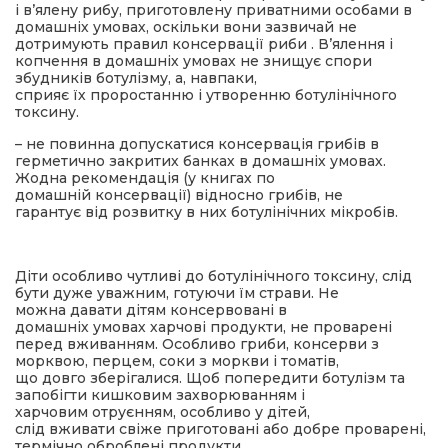
і в’ялену рибу, приготовлену приватними особами в
домашніх умовах, оскільки вони зазвичай не
дотримують правил консервації риби . В’ялення і
копчення в домашніх умовах не знищує спори
збудників ботулізму, а, навпаки,
сприяє їх проростанню і утворенню ботулінічного
токсину.
– не повинна допускатися консервація грибів в
герметично закритих банках в домашніх умовах.
Жодна рекомендація (у книгах по
домашній консервації) відносно грибів, не
гарантує від розвитку в них ботулінічних мікробів.
Діти особливо чутливі до ботулінічного токсину, слід
бути дуже уважним, готуючи їм страви. Не
можна давати дітям консервовані в
домашніх умовах харчові продукти, не проварені
перед вживанням. Особливо гриби, консерви з
морквою, перцем, соки з моркви і томатів,
що довго зберігалися. Щоб попередити ботулізм та
запобігти кишковим захворюванням і
харчовим отруєнням, особливо у дітей,
слід вживати свіже приготовані або добре проварені,
термічно оброблені продукти.