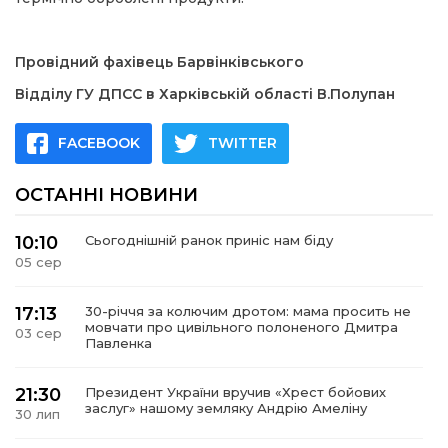
Провідний фахівець Барвінківського
Відділу ГУ ДПСС в Харківській області В.Полупан
FACEBOOK
TWITTER
ОСТАННІ НОВИНИ
10:10
Сьогоднішній ранок приніс нам біду
05 сер
17:13
30-річчя за колючим дротом: мама просить не
мовчати про цивільного полоненого Дмитра
03 сер
Павленка
21:30
Президент України вручив «Хрест бойових
заслуг» нашому земляку Андрію Амеліну
30 лип