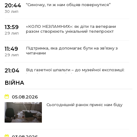
20:44
“Синочку, ти ж нам обіцяв повернутися”
30 лип
13:59
«КОЛО НЕЗЛАМНИХ»: як діти та ветерани
разом створюють унікальний телепроєкт
29 лип
11:49
Підтримка, яка допомагає бути на зв’язку з
читачами
29 лип
21:04
Від газетної шпальти – до музейної експозиції:
історії Героїв Барвінківщини стали частиною
27 лип
літопису війни
ВІЙНА
17:18
У Барвінківській громаді вшанували людей
05.08.2026
найгуманнішої професії
27 лип
Сьогоднішній ранок приніс нам біду
16:29
Медики Барвінківської громади
вдосконалюють професійні навички
22 лип
03.08.2026