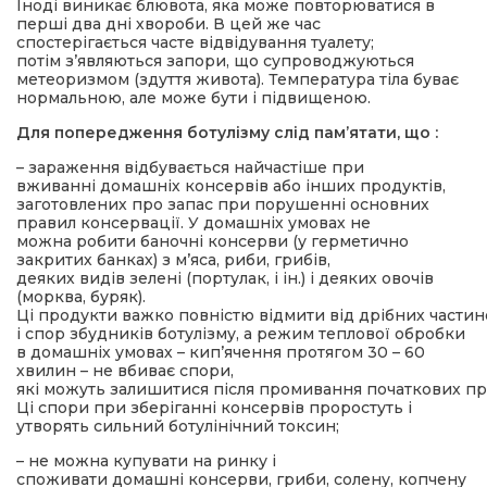
Іноді виникає блювота, яка може повторюватися в
перші два дні хвороби. В цей же час
спостерігається часте відвідування туалету;
потім з’являються запори, що супроводжуються
метеоризмом (здуття живота). Температура тіла буває
нормальною, але може бути і підвищеною.
Для попередження ботулізму слід пам’ятати, що :
– зараження відбувається найчастіше при
вживанні домашніх консервів або інших продуктів,
заготовлених про запас при порушенні основних
правил консервації. У домашніх умовах не
можна робити баночні консерви (у герметично
закритих банках) з м’яса, риби, грибів,
деяких видів зелені (портулак, і ін.) і деяких овочів
(морква, буряк).
Ці продукти важко повністю відмити від дрібних частин
і спор збудників ботулізму, а режим теплової обробки
в домашніх умовах – кип’ячення протягом 30 – 60
хвилин – не вбиває спори,
які можуть залишитися після промивання початкових пр
Ці спори при зберіганні консервів проростуть і
утворять сильний ботулінічний токсин;
– не можна купувати на ринку і
споживати домашні консерви, гриби, солену, копчену