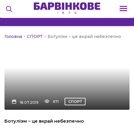
Головна
СПОРТ
Ботулізм – це вкрай небезпечно
на
и
льство
671
СПОРТ
18.07.2019
я
Ботулізм – це вкрай небезпечно