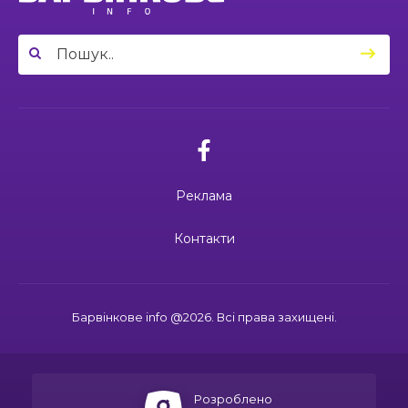
03:49
Сергій Козаков і Валерій Павленко: різні долі,
Вони віддали життя за Україну: 3
один вибір — захищати Україну
23 чер
липня вшановуємо пам’ять Миколи
Сохи та Олександра Ковальова
04:27
Дмитро ГОРБЕНКО: календар його життя
зупинився на цифрі 24
21 чер
02.07.2026
10:00
Ювілейний рік — нові можливості: 22 педагоги
Поки звучить материнська молитва,
Барвінківського ліцею №1 пройшли фахове
живе пам’ять
18 чер
навчання
Реклама
19:37
Safe Steps: від партнерства до відновлення
та інновацій у сфері протимінної діяльності
16 чер
27.06.2026
Контакти
27 червня Миколі Кравченку мало б
виповнитися 29. Пам’ятаємо Героя
19:24
Ініціатива, що змінює простір і життя
16 чер
Барвінкове info @2026. Всі права захищені.
15:33
Воїн із молитвою в серці: пам’яті Олександра
21.06.2026
КУШНІРА
15 чер
Дмитро ГОРБЕНКО: календар його
життя зупинився на цифрі 24
Розроблено
12:24
Спільними зусиллями заради дітей: у