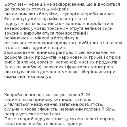
Ботулізм – інфекційне захворювання, що відноситься
до харчових отруєнь. Мікроби,
ма
що викликають ботулізм, – суворі анаероби, живуть
без доступу кисню; найхарактерніша і
підступніша їх властивість – здатність виробляти в
анаеробних умовах токсини – отрута великої сили.
кти
Токсини виробляються при зростанні і
розмноженні мікробів ботулізму в
різних консервованих продуктах: рибі, шинці, а також
ма
в організмі людини і тварин.
Захворювання виникає раптово після вживання не
доброякісних продуктів: маринованих грибів і огірків,
ти
риби (в’яленої, соленої, копченої), м’ясних продуктів
(шинки, ковбаси), овочевих і фруктових консервів,
що готувалися в домашніх умовах і зберігалися при
кімнатній температурі.
Хвороба починається гостро, через 3-24
години після прийому їжі, іноді пізніше.
З’являються нездужання, загальна розбитість,
сильна м’язова слабкість, незначний головний біль,
погіршується апетит і сон.
Потім хворий відчуває значну сухість в роті, спрагу,
іноді невеликі болі в животі, нудоту.