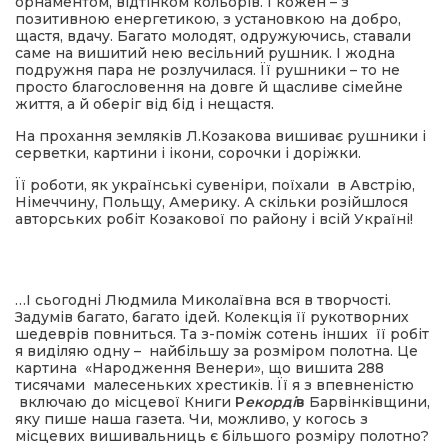
орнаментом, відтінком кольорів. І кожен – з
позитивною енергетикою, з установкою на добро,
щастя, вдачу. Багато молодят, одружуючись, ставали
саме на вишитий нею весільний рушник. І жодна
подружня пара не розлучилася. Її рушники – то не
просто благословення на довге й щасливе сімейне
життя, а й оберіг від бід і нещастя.
На прохання земляків Л.Козакова вишиває рушники і
серветки, картини і ікони, сорочки і доріжки.
Її роботи, як українські сувеніри, поїхали в Австрію,
Німеччину, Польщу, Америку. А скільки розійшлося
авторських робіт Козакової по району і всій Україні!
…І сьогодні Людмила Миколаївна вся в творчості.
Задумів багато, багато ідей. Колекція її рукотворних
шедеврів повниться. Та з-поміж сотень інших її робіт
я виділяю одну – найбільшу за розміром полотна. Це
картина «Народження Венери», що вишита 288
тисячами малесеньких хрестиків. Її я з впевненістю
включаю до місцевої Книги
Р
екорді
в
Барвінківщини,
яку пише наша газета. Чи, можливо, у когось з
місцевих вишивальниць є більшого розміру полотно?