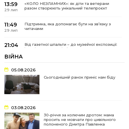
13:59
«КОЛО НЕЗЛАМНИХ»: як діти та ветерани
разом створюють унікальний телепроєкт
29 лип
11:49
Підтримка, яка допомагає бути на зв’язку з
читачами
29 лип
21:04
Від газетної шпальти – до музейної експозиції:
історії Героїв Барвінківщини стали частиною
27 лип
літопису війни
ВІЙНА
17:18
У Барвінківській громаді вшанували людей
05.08.2026
найгуманнішої професії
27 лип
Сьогоднішній ранок приніс нам біду
16:29
Медики Барвінківської громади
вдосконалюють професійні навички
22 лип
03.08.2026
15:09
У Пригожому з дітьми та їх батьками
працювали фахівці благодійного фонду
22 лип
30-річчя за колючим дротом: мама
просить не мовчати про цивільного
полоненого Дмитра Павленка