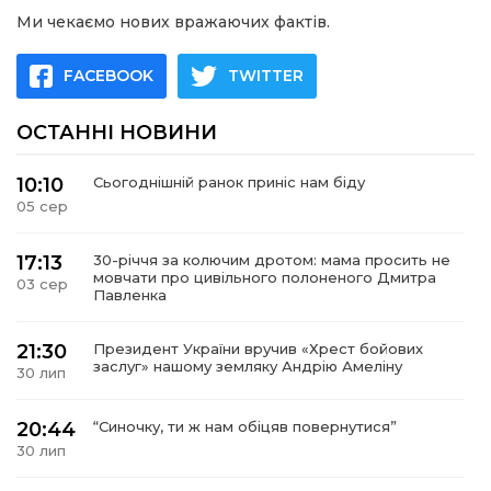
Ми чекаємо нових вражаючих фактів.
FACEBOOK
TWITTER
ОСТАННІ НОВИНИ
10:10
Сьогоднішній ранок приніс нам біду
05 сер
17:13
30-річчя за колючим дротом: мама просить не
мовчати про цивільного полоненого Дмитра
03 сер
Павленка
21:30
Президент України вручив «Хрест бойових
заслуг» нашому земляку Андрію Амеліну
30 лип
20:44
“Синочку, ти ж нам обіцяв повернутися”
30 лип