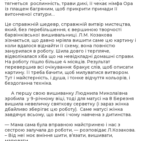
тягнеться рослинність, трави дикі, її чекає німфа Ора
із плащем багряним, щоб прикрити принади її
витонченої статури…
Це справжній шедевр, справжній витвір мистецтва,
який, без перебільшення, є вершиною творчості
барвінківської вишивальниці. Л.М. Козакова
зізнається, що давно мріяла вишити саме цю картину і
коли вдалося віднайти її схему, вона повністю
занурилася в роботу. Шила довго і терпляче,
відволікалася хіба що на невідкладні домашні справи.
На роботу пішло більше 4 місяців. Результат
перевершив всі очікування: бракує слів, щоб описати
картину. Її треба бачити, щоб милуватися витвором.
Тут і майстерність, і душа, і тонке відчуття кольорів, і
бездоганна техніка.
А першу свою вишиванку Людмила Миколаївна
зробила у 9-річному віці, тоді для матусі на 8 Березня
вишила невеличку святкову серветку (і зараз жінка
дбайливо зберігає цю роботу). Саме матусі жінка
завдячує всьому, що вміє і чому навчена з дитинства.
— Мама сама була вправною майстринею і нас з
сестрою залучала до роботи, — розповідає Л.Козакова.
– Від неї моє вміння шити, в’язати, вишивати,
малювати…