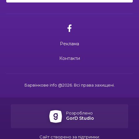
04:27
Дмитро ГОРБЕНКО: календар його життя
зупинився на цифрі 24
21 чер
02.07.2026
10:00
Ювілейний рік — нові можливості: 22 педагоги
Поки звучить материнська молитва,
Барвінківського ліцею №1 пройшли фахове
живе пам’ять
18 чер
навчання
Реклама
19:37
Safe Steps: від партнерства до відновлення
та інновацій у сфері протимінної діяльності
16 чер
27.06.2026
Контакти
27 червня Миколі Кравченку мало б
виповнитися 29. Пам’ятаємо Героя
19:24
Ініціатива, що змінює простір і життя
16 чер
Барвінкове info @2026. Всі права захищені.
15:33
Воїн із молитвою в серці: пам’яті Олександра
21.06.2026
КУШНІРА
15 чер
Дмитро ГОРБЕНКО: календар його
життя зупинився на цифрі 24
Розроблено
12:24
Спільними зусиллями заради дітей: у
GorD Studio
Барвінковому створили сучасний творчий
13 чер
простір
Сайт створено за підтримки:
16.06.2026