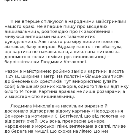
ма
Я не вперше спілкуюся з народними майстринями
нашого краю. Не вперше пишу про місцевих
кти
вишивальниць, розповідаю про їх захоплення і
милуюся витворами наших талановитих
рукодільниць. Але такого розміру вишите полотно,
ма
зізнаюся, бачу вперше. Відразу навіть і не збагнула,
що картина не намальована, а виконана ниткою за
допомогою голки і вмілих рук вишивальниці –
ти
барвінківчанки Людмили Козакової.
Разом з майстринею робимо заміри картини: висота
1,27 м., ширина 1 метр. На полотні – більше 288 тисяч
дрібнесеньких хрестиків. Тут використано (уявіть
собі!) більше 50 різних кольорів, одного тільки відтінку
білого 14 тонів. Картина вражає не лише розмірами, а
й майстерністю вишивальниці.
Людмила Миколаївна наскільки виразно й
досконало відтворила відому картину «Народження
Венери» за мотивами С. Боттічеллі, що від полотна не
відірвати очей. Ось вона, прекрасна Венера,
народжена з морської піни, виплекана в світлі, пливе
до берега на мушлі, що схожа на лілею. До неї