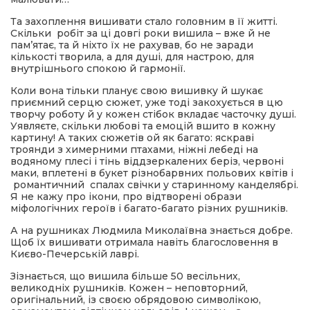
Та захоплення вишивати стало головним в її житті.
Скільки робіт за ці довгі роки вишила – вже й не
пам’ятає, та й ніхто їх не рахував, бо не заради
кількості творила, а для душі, для настрою, для
внутрішнього спокою й гармонії.
Коли вона тільки планує свою вишивку й шукає
приємний серцю сюжет, уже тоді закохується в цю
творчу роботу й у кожен стібок вкладає часточку душі.
Уявляєте, скільки любові та емоцій вшито в кожну
картину! А таких сюжетів ой як багато: яскраві
троянди з химерними птахами, ніжні лебеді на
водяному плесі і тінь віддзеркалених беріз, червоні
маки, вплетені в букет різнобарвних польових квітів і
романтичний спалах свічки у старинному канделябрі.
Я не кажу про ікони, про відтворені образи
міфологічних героїв і багато-багато різних рушників.
А на рушниках Людмила Миколаївна знається добре.
Щоб їх вишивати отримала навіть благословення в
Києво-Печерській лаврі.
Зізнається, що вишила більше 50 весільних,
великодніх рушників. Кожен – неповторний,
оригінальний, із своєю обрядовою символікою,