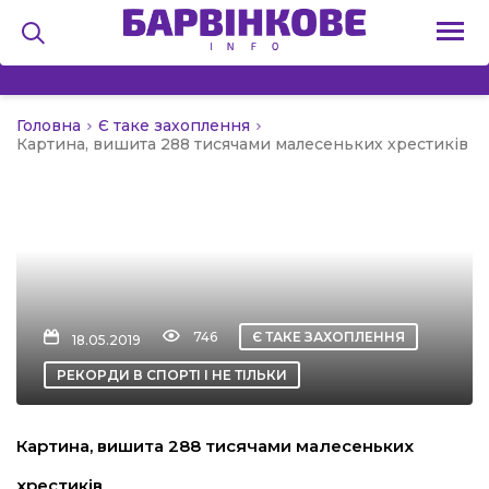
Головна
Є таке захоплення
на
Картина, вишита 288 тисячами малесеньких хрестиків
и
льство
746
Є ТАКЕ ЗАХОПЛЕННЯ
18.05.2019
РЕКОРДИ В СПОРТІ І НЕ ТІЛЬКИ
я
Картина, вишита 288 тисячами малесеньких
хрестиків