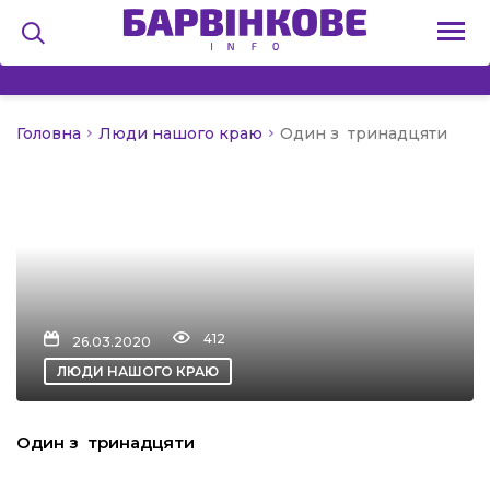
Головна
Люди нашого краю
Один з тринадцяти
на
и
льство
412
26.03.2020
ЛЮДИ НАШОГО КРАЮ
я
Один з тринадцяти