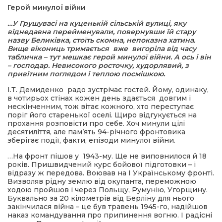
Герой минулої війни
…У Грушувасі на куценькій сільській вулиці, яку
ма
віднедавна перейменували, повернувши їй стару
назву Беликівка, стоїть скомна, непоказна хатина.
Вище вікониць тримається вже вигоріла від часу
кти
табличка – тут мешкає герой минулої війни. А ось і він
– господар. Невисокого росточку, худорлявий, з
привітним поглядом і теплою посмішкою.
ма
І.Т. Демиденко радо зустрічає гостей. Йому, одинаку,
в чотирьох стінах кожен день здається довгим і
ти
нескінченним, тож вітає кожного, хто переступає
поріг його старенької оселі. Щиро відгукується на
прохання розповісти про себе. Хоч минули цілі
десятиліття, але пам’ять 94-річного фронтовика
зберігає події, факти, епізоди минулої війни.
…На фронт пішов у 1943-му. Ще не виповнилося й 18
років. Пришвидчений курс бойової підготовки – і
відразу ж передова. Воював на І Українському фронті.
Визволяв рідну землю від окупанта, переможною
ходою пройшов і через Польщу, Румунію, Угорщину.
Буквально за 20 кілометрів від Берліну для нього
закінчилася війна – це був травень 1945-го, надійшов
наказ командування про припинення вогню. І радісні