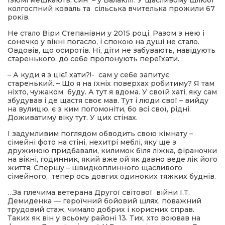
Ізюмі мешкають, син – у Балаклії. У щасливому шлюбі
колгоспний коваль та сільська вчителька прожили 67
років.
Не стало Віри Степанівни у 2015 році. Разом з нею і
сонечко у вікні погасло, і спокою на душі не стало.
Овдовів, що осиротів. Ні, діти не забувають, навідують
старенького, до себе пропонують переїхати.
– А куди я з цієї хати?!- сам у себе запитує
старенький. – Що я на їхніх поверхах робитиму? Я там
ніхто, чужаком буду. А тут я вдома. У своїй хаті, яку сам
збудував і де щастя своє мав. Тут і люди свої – вийду
на вулицю, є з ким погомоніти, бо всі свої, рідні.
Доживатиму віку тут. У цих стінах.
І задумливим поглядом обводить свою кімнату –
сімейні фото на стіні, нехитрі меблі, яку ще з
дружиною придбавали, килимок біля ліжка, фіраночки
на вікні, годинник, який вже ой як давно веде лік його
життя. Спершу – швидкоплинного щасливого
сімейного, тепер ось довгих одиноких тяжких буднів.
…За плечима ветерана Другої світової війни І.Т.
Демиденка — героїчний бойовий шлях, поважний
трудовий стаж, чимало добрих і корисних справ.
Таких як він у всьому районі 13. Тих, хто воював на