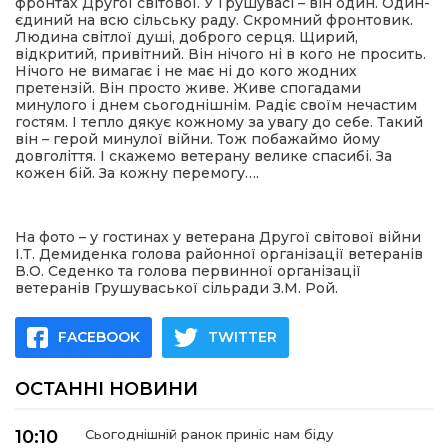
фронтах Другої світової. У Грушувасі – він один. Один-
єдиний на всю сільську раду. Скромний фронтовик.
Людина світлої душі, доброго серця. Щирий,
відкритий, привітний. Він нічого ні в кого не просить.
Нічого не вимагає і не має ні до кого жодних
претензій. Він просто живе. Живе спогадами
минулого і днем сьогоднішнім. Радіє своїм нечастим
гостям. І тепло дякує кожному за увагу до себе. Такий
він – герой минулої війни. Тож побажаймо йому
довголіття. І скажемо ветерану велике спасибі. За
кожен бій. За кожну перемогу….
На фото – у гостинах у ветерана Другої світової війни
І.Т. Демиденка голова районної організації ветеранів
В.О. Седенко та голова первинної організації
ветеранів Грушуваської сільради З.М. Рой.
FACEBOOK
TWITTER
ОСТАННІ НОВИНИ
10:10
Сьогоднішній ранок приніс нам біду