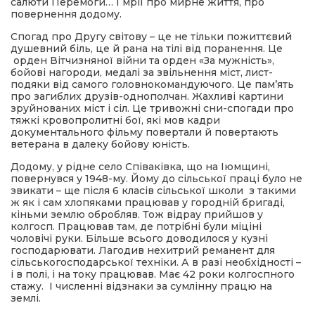
салюти Перемоги… І мрії про мирне життя, про
повернення додому.
Спогад про Другу світову – це не тільки пожиттєвий
душевний біль, це й рана на тілі від поранення. Це
орден Вітчизняної війни та орден «За мужність»,
бойові нагороди, медалі за звільнення міст, лист-
подяки від самого головнокомандуючого. Це пам’ять
про загиблих друзів-однополчан. Жахливі картини
зруйнованих міст і сіл. Це тривожні сни-спогади про
тяжкі кровопролитні бої, які мов кадри
документального фільму повертали й повертають
ветерана в далеку бойову юність.
Додому, у рідне село Співаківка, що на Іюмщині,
повернувся у 1948-му. Йому до сільської праці було не
звикати – ще після 6 класів сільської школи з такими
ж як і сам хлопяками працював у городній бригаді,
кіньми землю обробляв. Тож відрау прийшов у
колгосп. Працював там, де потрібні були міціні
чоловічі руки. Більше всього доводилося у кузні
господарювати. Лагодив нехитрий реманент для
сільськогосподарської техніки. А в разі необхідності –
і в полі, і на току працював. Має 42 роки колгоспного
стажу. І численні відзнаки за сумлінну працю на
землі.