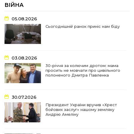
літопису війни
ВІЙНА
17:18
У Барвінківській громаді вшанували людей
05.08.2026
найгуманнішої професії
27 лип
Сьогоднішній ранок приніс нам біду
16:29
Медики Барвінківської громади
вдосконалюють професійні навички
22 лип
03.08.2026
15:09
У Пригожому з дітьми та їх батьками
працювали фахівці благодійного фонду
22 лип
30-річчя за колючим дротом: мама
просить не мовчати про цивільного
полоненого Дмитра Павленка
07:17
“Мені й досі сниться син”: чотири роки світлої
пам`яті Олександра Шинкаря
21 лип
30.07.2026
11:06
За дві доби — серія ворожих ударів по
Президент України вручив «Хрест
Барвінківській громаді
20 лип
бойових заслуг» нашому земляку
Андрію Амеліну
14:38
У Барвінковому сталася пожежа у житловій
квартирі: постраждалих немає
17 лип