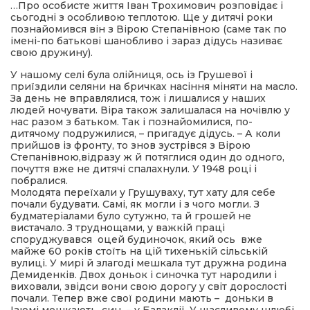
…Про особисте життя Іван Трохимович розповідає і
сьогодні з особливою теплотою. Ще у дитячі роки
познайомився він з Вірою Степанівною (саме так по
імені-по батькові шанобливо і зараз дідусь називає
свою дружину).
У нашому селі була олійниця, ось із Грушевої і
приїздили селяни на бричках насіння міняти на масло.
За день не вправлялися, тож і лишалися у наших
людей ночувати. Віра також залишалася на ночівлю у
нас разом з батьком. Так і познайомилися, по-
дитячому подружилися, – пригадує дідусь. – А коли
прийшов із фронту, то знов зустрівся з Вірою
Степанівною,відразу ж й потяглися один до одного,
почуття вже не дитячі спалахнули. У 1948 році і
побралися.
Молодята переїхали у Грушуваху, тут хату для себе
почали будувати. Самі, як могли і з чого могли. З
будматеріалами було сутужно, та й грошей не
вистачало. З труднощами, у важкій праці
споруджувався оцей будиночок, який ось вже
майже 60 років стоїть на цій тихенькій сільській
вулиці. У мирі й злагоді мешкала тут дружна родина
Демиденків. Двох доньок і синочка тут народили і
виховали, звідси вони свою дорогу у світ дорослості
почали. Тепер вже свої родини мають – доньки в