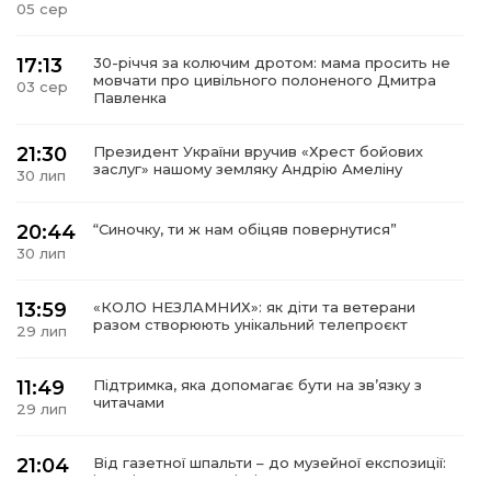
05 сер
17:13
30-річчя за колючим дротом: мама просить не
мовчати про цивільного полоненого Дмитра
03 сер
Павленка
21:30
Президент України вручив «Хрест бойових
заслуг» нашому земляку Андрію Амеліну
30 лип
20:44
“Синочку, ти ж нам обіцяв повернутися”
30 лип
13:59
«КОЛО НЕЗЛАМНИХ»: як діти та ветерани
разом створюють унікальний телепроєкт
29 лип
11:49
Підтримка, яка допомагає бути на зв’язку з
читачами
29 лип
21:04
Від газетної шпальти – до музейної експозиції:
історії Героїв Барвінківщини стали частиною
27 лип