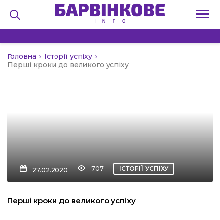
Головна
Історії успіху
на
Перші кроки до великого успіху
и
льство
707
ІСТОРІЇ УСПІХУ
27.02.2020
я
Перші кроки до великого успіху