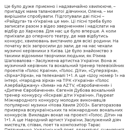
Це було дуже приємно і надзвичайно хвилююче, –
пригадує мама талановитої дівчинки, Олена, – ми
вирішили спробувати. Підготували дві пісні –
«Райдуга» та «Україна це ми». Ці пісні треба було
записати разом з відео зверненням і надіслати на
відбір до Харкова. Для нас це було вперше. А коли
приїхали до оперного театру, де мав відбутись
конкурс, хвилювань вистачило для всієї родини. На
початку всіх запросили до зали, де на нас чекали
музичні керівники з Київа. Це було знайомство з
такими відомими творчими людьми, як Рімма
Шаповалова – Заслужена артистка України. Вона ж
музичний керівник та вокальний тренер телевізійних
проектів «Голос Країни», «Голос. Діти», «Суперзірка»,
«Зірка+Зірка», на телеканалі 1+1. А ще «Шоу номер 1» на
інтері, «Народна зірка» на ТРК «Україна» «Голос
Азербайджану» «Зима» на AZTV, «Євробачення» і
«Дитяче Євробачення». Євгенія Дубова вокальний
тренер конкурсу «Яскраві діти України», Лауреат
Міжнародного конкурсу молодих виконавців
популярної музики «Нова Хвиля 2003». Багаторазова
призерка всеукраїнських та міжнародних вокальних
конкурсів. Викладач вокал на проекті «Голос. Діти» на
1+1. А ще Народний артист України, Заслужений діяч
мистецтв, співак, поет та композитор Тарас
Петриненко. Український поет, драматург, сценарист,