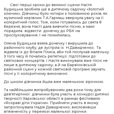
Свої перші кроки до великої сцени Настя
Будицька зробила ще в дитячому садочку «Золотий
ма
ключик». Дівчинці було чотири з половиною років, як
музичний керівник Т.А.Гармаш звернула увагу на її
колоритний голос. Тож, коли готувались до свята 8
кти
березня, вона Насті дала вивчити пісню, а мамі
порадила відвести донечку до РБК на
прослуховування. І не помилилась.
ма
Олена Будицька взяла донечку і вирушила до
районного клубу, де зустріла їх Н.Давидченко. Та
відвела їх до Віталія Плиса, аби той послухав маленьку.
ти
З того часу й почались репетиції, підготовки до
святкових концертів. І Настя виконувала вже пісні не
лише в дитячому садочку, а й на Барвінківській
районній сцені у кожній святковій програмі звучать
пісні у її колоритному виконанні.
До школи дівчинка йшла вже маленькою зірочкою.
Та найбільшим випробуванням два роки тому для
дев’ятирічної дівчинки була участь в конкурсі дитячої
творчості Харківської області в рамках фестивалю
«Яскраві діти України». Прийняти участь в якому
запропонувала Надія Давидченко, висловивши
впевненість у перемозі маленької зірочки.