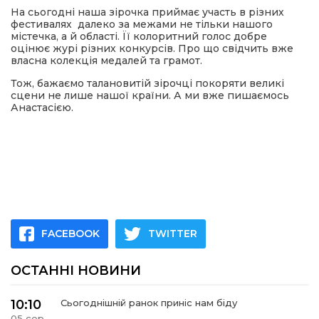
На сьогодні наша зірочка приймає участь в різних
фестивалях далеко за межами не тільки нашого
містечка, а й області. Її колоритний голос добре
оцінює журі різних конкурсів. Про що свідчить вже
власна колекція медалей та грамот.
Тож, бажаємо талановитій зірочці покоряти великі
сцени не лише нашої країни. А ми вже пишаємось
Анастасією.
FACEBOOK
TWITTER
ОСТАННІ НОВИНИ
10:10
Сьогоднішній ранок приніс нам біду
05 сер