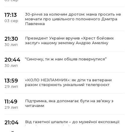
17:13
30-річчя за колючим дротом: мама просить не
мовчати про цивільного полоненого Дмитра
03 сер
Павленка
21:30
Президент України вручив «Хрест бойових
заслуг» нашому земляку Андрію Амеліну
30 лип
20:44
“Синочку, ти ж нам обіцяв повернутися”
30 лип
13:59
«КОЛО НЕЗЛАМНИХ»: як діти та ветерани
разом створюють унікальний телепроєкт
29 лип
11:49
Підтримка, яка допомагає бути на зв’язку з
читачами
29 лип
21:04
Від газетної шпальти – до музейної експозиції:
історії Героїв Барвінківщини стали частиною
27 лип
літопису війни