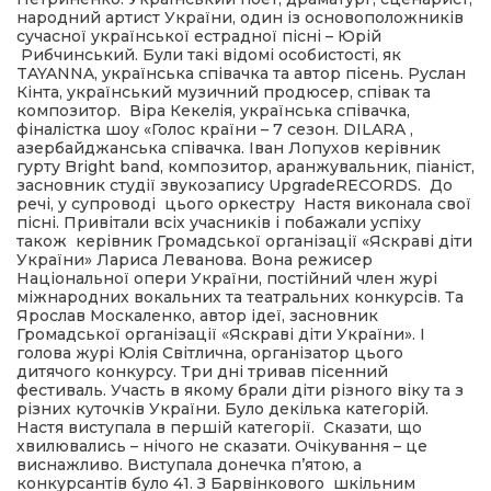
народний артист України, один із основоположників
сучасної української естрадної пісні – Юрій
Рибчинський. Були такі відомі особистості, як
TAYANNA, українська співачка та автор пісень. Руслан
Кінта, український музичний продюсер, співак та
композитор. Віра Кекелія, українська співачка,
фіналістка шоу «Голос країни – 7 сезон. DILARA ,
азербайджанська співачка. Іван Лопухов керівник
гурту Bright band, композитор, аранжувальник, піаніст,
засновник студії звукозапису UpgradeRECORDS. До
речі, у супроводі цього оркестру Настя виконала свої
пісні. Привітали всіх учасників і побажали успіху
також керівник Громадської організації «Яскраві діти
України» Лариса Леванова. Вона режисер
Національної опери України, постійний член журі
міжнародних вокальних та театральних конкурсів. Та
Ярослав Москаленко, автор ідеї, засновник
Громадської організації «Яскраві діти України». І
голова журі Юлія Світлична, організатор цього
дитячого конкурсу. Три дні тривав пісенний
фестиваль. Участь в якому брали діти різного віку та з
різних куточків України. Було декілька категорій.
Настя виступала в першій категорії. Сказати, що
хвилювались – нічого не сказати. Очікування – це
виснажливо. Виступала донечка п’ятою, а
конкурсантів було 41. З Барвінкового шкільним