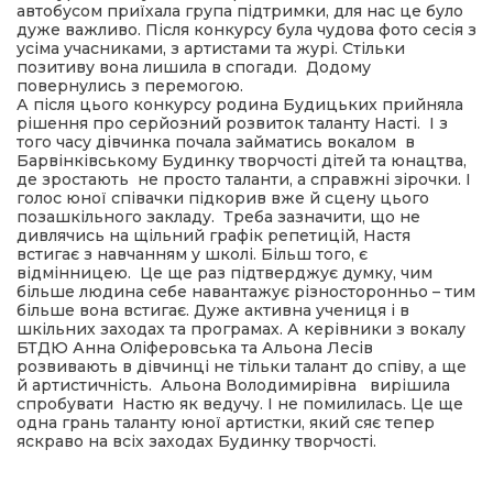
автобусом приїхала група підтримки, для нас це було
дуже важливо. Після конкурсу була чудова фото сесія з
усіма учасниками, з артистами та журі. Стільки
позитиву вона лишила в спогади. Додому
повернулись з перемогою.
А після цього конкурсу родина Будицьких прийняла
рішення про серйозний розвиток таланту Насті. І з
того часу дівчинка почала займатись вокалом в
Барвінківському Будинку творчості дітей та юнацтва,
де зростають не просто таланти, а справжні зірочки. І
голос юної співачки підкорив вже й сцену цього
позашкільного закладу. Треба зазначити, що не
дивлячись на щільний графік репетицій, Настя
встигає з навчанням у школі. Більш того, є
відмінницею. Це ще раз підтверджує думку, чим
більше людина себе навантажує різносторонньо – тим
більше вона встигає. Дуже активна учениця і в
шкільних заходах та програмах. А керівники з вокалу
БТДЮ Анна Оліферовська та Альона Лесів
розвивають в дівчинці не тільки талант до співу, а ще
й артистичність. Альона Володимирівна вирішила
спробувати Настю як ведучу. І не помилилась. Це ще
одна грань таланту юної артистки, який сяє тепер
яскраво на всіх заходах Будинку творчості.