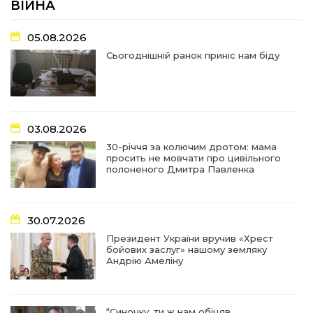
ВІЙНА
17:18
У Барвінківській громаді вшанували людей
05.08.2026
найгуманнішої професії
27 лип
Сьогоднішній ранок приніс нам біду
16:29
Медики Барвінківської громади
вдосконалюють професійні навички
22 лип
03.08.2026
15:09
У Пригожому з дітьми та їх батьками
працювали фахівці благодійного фонду
22 лип
30-річчя за колючим дротом: мама
просить не мовчати про цивільного
полоненого Дмитра Павленка
07:17
“Мені й досі сниться син”: чотири роки світлої
пам`яті Олександра Шинкаря
21 лип
30.07.2026
11:06
За дві доби — серія ворожих ударів по
Президент України вручив «Хрест
Барвінківській громаді
20 лип
бойових заслуг» нашому земляку
Андрію Амеліну
14:38
У Барвінковому сталася пожежа у житловій
квартирі: постраждалих немає
17 лип
“Синочку, ти ж нам обіцяв