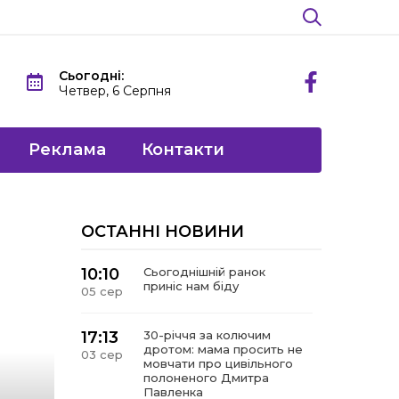
Сьогодні:
Четвер, 6 Серпня
Реклама
Контакти
ОСТАННІ НОВИНИ
10:10
Сьогоднішній ранок
приніс нам біду
05 сер
17:13
30-річчя за колючим
дротом: мама просить не
03 сер
мовчати про цивільного
полоненого Дмитра
Павленка