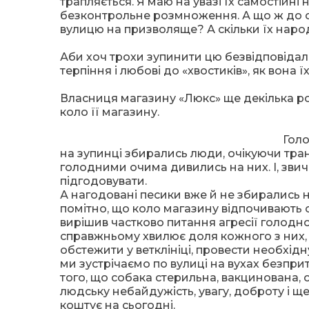
трапляється. Я маю на увазі їх самостійні
безконтрольне розмноження. А що ж до с
вулицю на призволяще? А скільки їх наро
Аби хоч трохи зупинити цю безвідповідаль
терпіння і любові до «хвостиків», як вона ї
Власниця магазину «Люкс» ще декілька р
коло її магазину.
Голо
на зупинці збирались люди, очікуючи тра
голодними очима дивились на них. І, звич
підгодовувати.
А нагодовані песики вже й не збирались н
помітно, що коло магазину відпочивають о
вирішив частково питання агресії голодног
справжньому хвилює доля кожного з них, ї
обстежити у ветклініці, провести необхідну
ми зустрічаємо по вулиці на вухах безпри
того, що собака стерильна, вакцинована, 
людську небайдужість, увагу, доброту і ще
коштує на сьогодні.