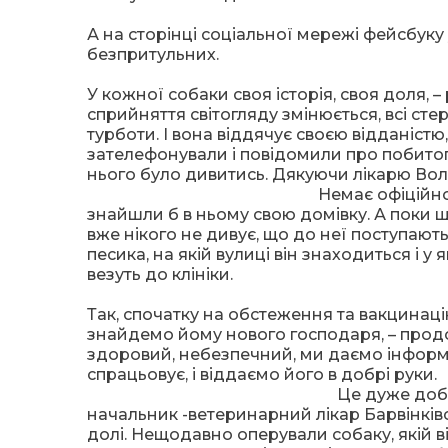
А на сторінці соціальної мережі фейсбуку 
безпритульних.
У кожної собаки своя історія, своя доля, – 
сприйняття світогляду змінюється, всі сте
турботи. І вона віддячує своєю відданіст
зателефонували і повідомили про побитого
нього було дивитись. Дякуючи лікарю Во
Немає офіційно
знайшли б в ньому свою домівку. А поки щ
вже нікого не дивує, що до неї поступают
песика, на якій вулиці він знаходиться і у 
везуть до клініки.
Так, спочатку на обстеження та вакцинацію
знайдемо йому нового господаря, – продо
здоровий, небезпечний, ми даємо інформа
спрацьовує, і віддаємо його в добрі руки.
Це дуже доб
начальник -ветеринарний лікар Барвінківс
долі. Нещодавно оперували собаку, якій 