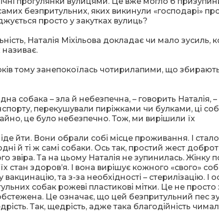
 нічні прогулянки вулицями. Це вже могло б призупи
амих безпритульних, яких викинули «господарі» пр
джується просто у закутках вулиць?
ність, Наталія Міхільова докладає чи мало зусиль, к
х називає.
оків тому занепокоїлась чотирилапими, що збирают
дна собака – зла й небезпечна, – говорить Наталія, – 
нспорту, перекушували пиріжками чи булками, ці со
айно, це було небезпечно. Тож, ми вирішили їх
іде йти. Вони обрали собі місце проживання. І стало
дні й ті ж самі собаки. Ось так, простий жест добро
о звіра. Та на цьому Наталія не зупинилась. Жінку п
х стан здоров’я. І вона вирішує кожного «свого» со
 вакцинацію, та з-за необхідності – стерилізацію. І о
тульних собак рожеві пластикові мітки. Це не просто
обстежена. Це означає, що цей безпритульний пес зу
дрість. Так, щедрість, адже така благодійність чима