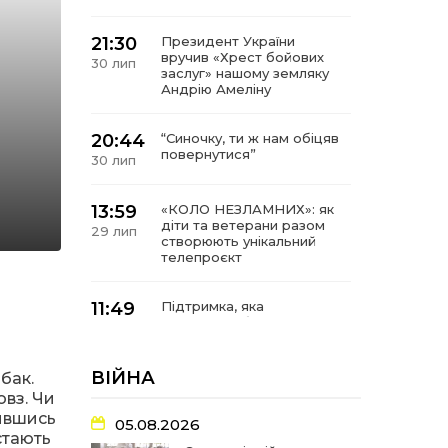
21:30
Президент України
вручив «Хрест бойових
30 лип
заслуг» нашому земляку
Андрію Амеліну
20:44
“Синочку, ти ж нам обіцяв
повернутися”
30 лип
13:59
«КОЛО НЕЗЛАМНИХ»: як
діти та ветерани разом
29 лип
створюють унікальний
телепроєкт
11:49
Підтримка, яка
допомагає бути на
29 лип
зв’язку з читачами
ВІЙНА
бак.
21:04
Від газетної шпальти – до
овз. Чи
музейної експозиції:
27 лип
тившись
історії Героїв
05.08.2026
Барвінківщини стали
стають