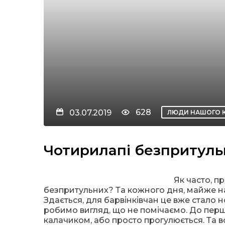
628
03.07.2019
ЛЮДИ НАШОГО 
Чотирилапі безпритуль
Як часто, п
безпритульних? Та кожного дня, майже на 
Здається, для барвінківчан це вже стало н
робимо вигляд, що не помічаємо. До першо
калачиком, або просто прогулюється. Та в