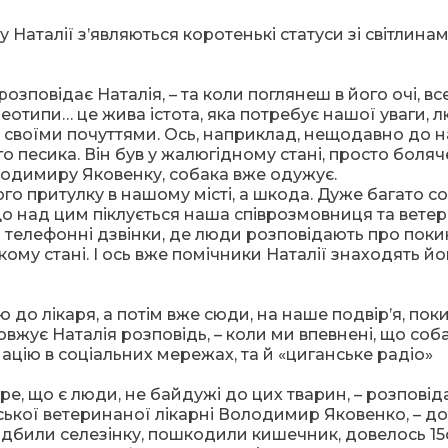
у Наталії з’являються коротенькі статуси зі світлина
розповідає Наталія, – та коли поглянеш в його очі, вс
реотипи… це жива істота, яка потребує нашої уваги, л
ю, своїми почуттями. Ось, наприклад, нещодавно до н
 песика. Він був у жалюгідному стані, просто боляч
лодимиру Яковенку, собака вже одужує.
го притулку в нашому місті, а шкода.
Дуже багато с
о над цим піклується наша співрозмовниця та ветер
ь телефонні дзвінки, де люди розповідають про пок
якому стані. І ось вже помічники Наталії знаходять йог
 до лікаря, а потім вже сюди, на наше подвір’я, пок
вжує Наталія розповідь, – коли ми впевнені, що соб
цію в соціальних мережах, та й «циганське радіо»
ре, що є люди, не байдужі
до цих тварин, – розповід
ької ветеринаної лікарні Володимир Яковенко, – до
відбили селезінку, пошкодили кишечник, довелось 1