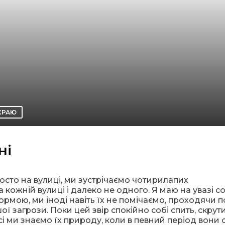
КРАЮ
ні
росто на вулиці, ми зустрічаємо чотирилапих
кожній вулиці і далеко не одного. Я маю на увазі со
ормою, ми іноді навіть їх не помічаємо, проходячи п
ї загрози. Поки цей звір спокійно собі спить, скру
сі ми знаємо їх природу, коли в певний період вони 