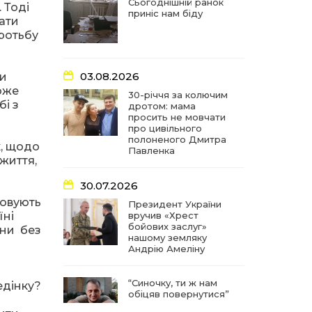
частиною літопису війни
Сьогоднішній ранок
 Тоді
приніс нам біду
дати
оротьбу
17:18
У Барвінківській громаді
вшанували людей
27 лип
найгуманнішої професії
03.08.2026
чи
оже
16:29
Медики Барвінківської
30-річчя за колючим
і з
громади вдосконалюють
дротом: мама
22 лип
професійні навички
просить не мовчати
про цивільного
полоненого Дмитра
к, щодо
15:09
У Пригожому з дітьми та
Павленка
 життя,
їх батьками працювали
22 лип
фахівці благодійного
фонду
30.07.2026
товують
Президент України
їні
вручив «Хрест
07:17
“Мені й досі сниться син”:
бойових заслуг»
чотири роки світлої
они без
21 лип
нашому земляку
пам`яті Олександра
Андрію Амеліну
Шинкаря
“Синочку, ти ж нам
11:06
За дві доби — серія
едінку?
обіцяв повернутися”
ворожих ударів по
20 лип
Барвінківській громаді