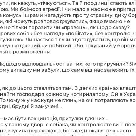
и, як кажуть, «тічкуються». Та й поодинці стають злі.
ою. Ми боїмося агресії. І чи мало з нас може прига
а комусь і шрами нагадують про ту страшну, дику б
би, які можуть розповсюджуватись, якщо вчасно не
це не тільки паразити чи «правець», як щодо сказу?
ових собак без нагляду «побігати», без контролю, 
улянок». Лишається тільки здогадуватись, що він м
, неушкоджений чи побитий, або покусаний у боротьб
ольне розмноження.
, щодо відповідальності за тих, кого приручили? Я
ьому випадку ми забули, що саме від нас залежить їх
, як до цього ставляться там. В деяких країнах влаш
знайти господаря кожному чотирилапому. Є й в Укра
 То чому ж у нас куди не глянь, на очі потрапляють в
одні, брудні й замучені…
 – має бути вакцинація, притулки для них…
о у вашому дворі є собака, чи контролюєте ви її пов
 не вкусила перехожого, бо таке, нажаль, теж часто