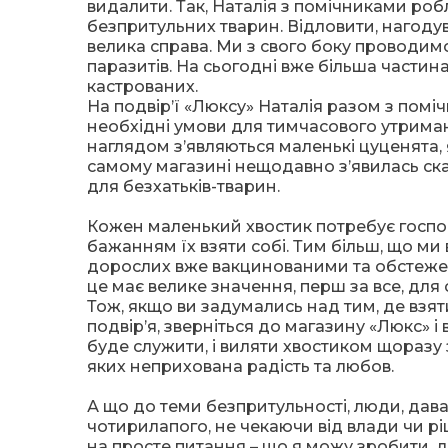
видалити. Так, Наталія з помічниками ро
безпритульних тварин. Відловити, нагодув
велика справа. Ми з свого боку проводим
паразитів. На сьогодні вже більша частин
кастрованих.
На подвір’ї «Люксу» Наталія разом з
поміч
необхідні умови для тимчасового утриманн
наглядом з’являються маленькі цуценята, 
самому магазині нещодавно з’явилась ска
для безхатьків-тварин.
Кожен маленький хвостик потребує господ
бажанням їх взяти собі. Тим більш, що ми 
дорослих вже вакцинованими та обстежени
це має велике значення, перш за все, для с
Тож, якщо ви задумались над тим, де взят
подвір’я, зверніться до магазину «Люкс» 
буде служити, і виляти хвостиком щоразу 
яких неприхована радість та любов.
А що до теми безпритульності, люди, дав
чотирилапого, не чекаючи від влади чи ріш
на просте питання – що я можу зробити, д