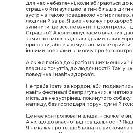
для нас небезпечні, коли збираються до куп
страшно йти вулицею, а тим більш з дитин
зустріч з такою поведінкою чотирилапих, 
людини й звіра. Я вже не кажу про хворо
зупинити це все, не взяти під контроль. І 
Страшно? А коли випускаємо власних двор
замислюємось над наслідками таких «прог
принести, або в якому стані може прийти
іншими собаками. Я мовчу про безконтр
А як же любов до братів наших менших? Як
власних почуттів, до людянності? Так, у ц
поведінка і навіть здоров’я.
Не треба їхати за кордон, аби подивитись
навіть фестивалі безпритульних, з метою 
міста, де не зустрінеш покинутого собаку.
нагляду, без господаря поруч, сумні й гол
Це має контролювати влада, – скажете ви,
А як, що до власної відповідальності? Якщ
Я не кажу про те, щоб вона не вискочила і