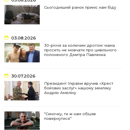
найгуманнішої професії
27 лип
Сьогоднішній ранок приніс нам біду
16:29
Медики Барвінківської громади
вдосконалюють професійні навички
22 лип
03.08.2026
15:09
У Пригожому з дітьми та їх батьками
працювали фахівці благодійного фонду
22 лип
30-річчя за колючим дротом: мама
просить не мовчати про цивільного
полоненого Дмитра Павленка
07:17
“Мені й досі сниться син”: чотири роки світлої
пам`яті Олександра Шинкаря
21 лип
30.07.2026
11:06
За дві доби — серія ворожих ударів по
Президент України вручив «Хрест
Барвінківській громаді
20 лип
бойових заслуг» нашому земляку
Андрію Амеліну
14:38
У Барвінковому сталася пожежа у житловій
квартирі: постраждалих немає
17 лип
“Синочку, ти ж нам обіцяв
повернутися”
13:52
Посмертні нагороди Героям: у Барвінковому
вшанували полеглих Захисників України
10 лип