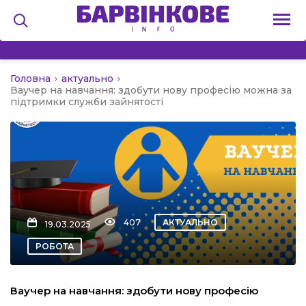
Головна
актуально
на
Ваучер на навчання: здобути нову професію можна за
підтримки служби зайнятості
и
льство
407
АКТУАЛЬНО
19.03.2025
РОБОТА
я
Ваучер на навчання: здобути нову професію