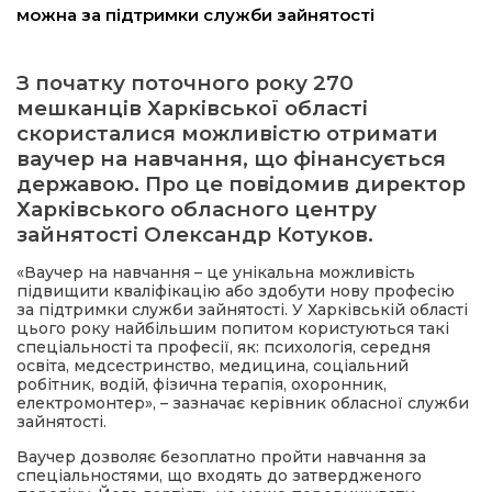
можна за підтримки служби зайнятості
ма
З початку поточного року 270
мешканців Харківської області
кти
скористалися можливістю отримати
ваучер на навчання, що фінансується
ма
державою. Про це повідомив директор
Харківського обласного центру
ти
зайнятості Олександр Котуков.
«Ваучер на навчання – це унікальна можливість
підвищити кваліфікацію або здобути нову професію
за підтримки служби зайнятості. У Харківській області
цього року найбільшим попитом користуються такі
спеціальності та професії, як: психологія, середня
освіта, медсестринство, медицина, соціальний
робітник, водій, фізична терапія, охоронник,
електромонтер», – зазначає керівник обласної служби
зайнятості.
Ваучер дозволяє безоплатно пройти навчання за
спеціальностями, що входять до затвердженого