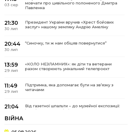
мовчати про цивільного полоненого Дмитра
03 сер
Павленка
21:30
Президент України вручив «Хрест бойових
заслуг» нашому земляку Андрію Амеліну
30 лип
20:44
“Синочку, ти ж нам обіцяв повернутися”
30 лип
13:59
«КОЛО НЕЗЛАМНИХ»: як діти та ветерани
разом створюють унікальний телепроєкт
29 лип
11:49
Підтримка, яка допомагає бути на зв’язку з
читачами
29 лип
21:04
Від газетної шпальти – до музейної експозиції:
історії Героїв Барвінківщини стали частиною
27 лип
літопису війни
ВІЙНА
17:18
У Барвінківській громаді вшанували людей
05.08.2026