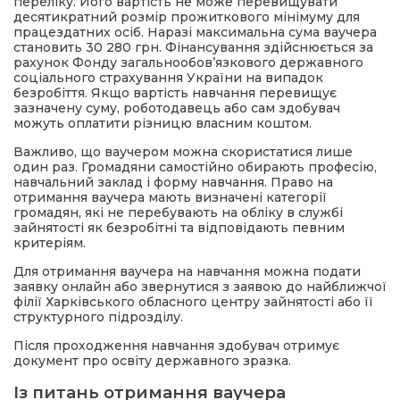
переліку. Його вартість не може перевищувати
десятикратний розмір прожиткового мінімуму для
працездатних осіб. Наразі максимальна сума ваучера
становить 30 280 грн. Фінансування здійснюється за
рахунок Фонду загальнообов’язкового державного
соціального страхування України на випадок
безробіття. Якщо вартість навчання перевищує
зазначену суму, роботодавець або сам здобувач
можуть оплатити різницю власним коштом.
Важливо, що ваучером можна скористатися лише
один раз. Громадяни самостійно обирають професію,
навчальний заклад і форму навчання. Право на
отримання ваучера мають визначені категорії
громадян, які не перебувають на обліку в службі
зайнятості як безробітні та відповідають певним
критеріям.
Для отримання ваучера на навчання можна подати
заявку онлайн або звернутися з заявою до найближчої
філії Харківського обласного центру зайнятості або її
структурного підрозділу.
Після проходження навчання здобувач отримує
документ про освіту державного зразка.
Із питань отримання ваучера