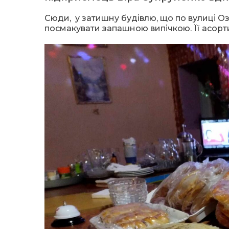
Сюди, у затишну будівлю, що по вулиці Оз
посмакувати запашною випічкою. Її асор