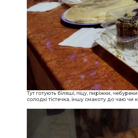
Тут готують біляші, піцу, пиріжки, чебуреки
солодкі тістечка, іншу смакоту до чаю чи к