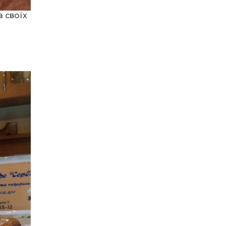
Воїн із молитвою в
а своїх
19:24
Ініціатива, що змінює
серці: пам’яті
простір і життя
Олександра КУШНІРА
16 чер
о
15:33
Воїн із молитвою в серці:
пам’яті Олександра
03.06.2026
15 чер
КУШНІРА
“Коли побачив
український прапор —
тоді точно зрозумів: Я
12:24
Спільними зусиллями
ВДОМА”
заради дітей: у
13 чер
Барвінковому створили
сучасний творчий
простір
20.05.2026
«Мамо, я вийшов»: 150
11:15
Відданість, що надихає:
днів між життям і
волонтерку та
надією
12 чер
психологиню Людмилу
Склярову нагороджено
орденом Святої Ольги
14.05.2026
08:48
Година дощу — і повне
Барвінкове: ворожий
село води: наслідки
10 чер
терор мирного