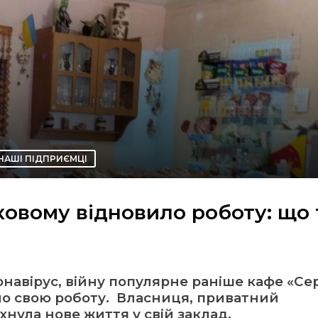
НАШІ ПІДПРИЄМЦІ
ковому відновило роботу: що
навірус, війну популярне раніше кафе «Сер
ло свою роботу. Власниця, приватний
нула нове життя у свій заклад.