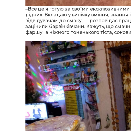
–Все це я готую за своїми ексклюзивними 
рідних. Вкладаю у випічку вміння, знання
відвідувачам до смаку, — розповідає праці
зацінили барвінківчани. Кажуть, що смачні
фаршу, із ніжного тоненького тіста, соковит