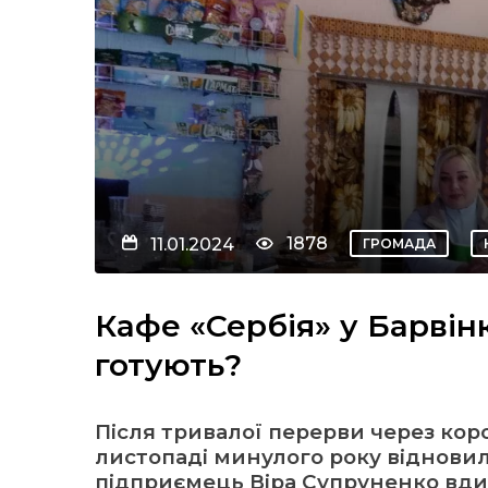
1878
11.01.2024
ГРОМАДА
Кафе «Сербія» у Барвін
готують?
Після тривалої перерви через коро
листопаді минулого року віднови
підприємець Віра Супруненко вдих