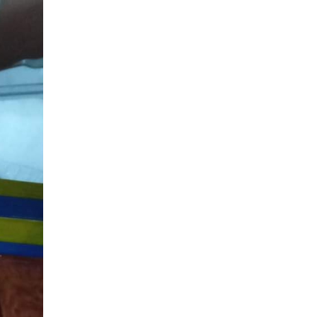
15:24
пам’яті: у Барвінківському
02 лип
краєзнавчому музеї
планують тематичну
20.07.2026
виставку за матеріалами
За дві доби — серія
нашого проєкту
ворожих ударів по
Барвінківській громаді
05:12
Поки звучить
материнська молитва,
02 лип
живе пам’ять
03.07.2026
08:54
Новини громади,
Вони віддали життя
сучасний Колобок і пісні
за Україну: 3 липня
27 чер
за чаєм: як у
вшановуємо пам’ять
Барвінковому проходять
Миколи Сохи та
зустрічі клубу
Олександра
«Надвечір’я»
Ковальова
04:45
02.07.2026
27 червня Миколі
Кравченку мало б
27 чер
Поки звучить
виповнитися 29.
материнська молитва,
Пам’ятаємо Героя
живе пам’ять
21:00
У Гусарівському