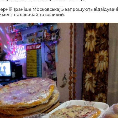
ерній (раніше Московська),5 запрошують відвідувач
тимент надзвичайно великий.