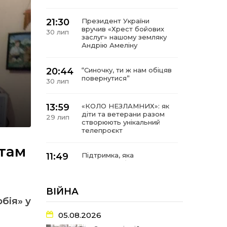
21:30
Президент України
вручив «Хрест бойових
30 лип
заслуг» нашому земляку
Андрію Амеліну
20:44
“Синочку, ти ж нам обіцяв
повернутися”
30 лип
13:59
«КОЛО НЕЗЛАМНИХ»: як
діти та ветерани разом
29 лип
створюють унікальний
телепроєкт
 там
11:49
Підтримка, яка
допомагає бути на
29 лип
зв’язку з читачами
ВІЙНА
21:04
Від газетної шпальти – до
бія» у
музейної експозиції:
27 лип
історії Героїв
05.08.2026
Барвінківщини стали