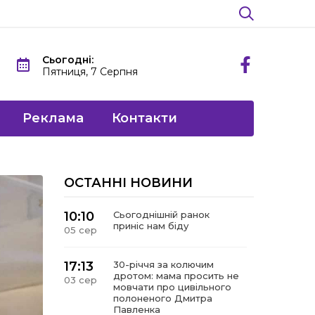
Сьогодні:
Пятниця, 7 Серпня
Реклама
Контакти
ОСТАННІ НОВИНИ
10:10
Сьогоднішній ранок
приніс нам біду
05 сер
17:13
30-річчя за колючим
дротом: мама просить не
03 сер
мовчати про цивільного
полоненого Дмитра
Павленка