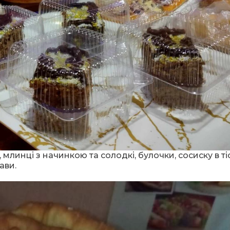
, млинці з начинкою та солодкі, булочки, сосиску в тіс
ави.