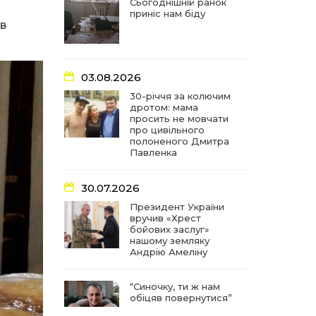
частиною літопису війни
Сьогоднішній ранок
приніс нам біду
ів
17:18
У Барвінківській громаді
вшанували людей
27 лип
найгуманнішої професії
03.08.2026
16:29
Медики Барвінківської
30-річчя за колючим
громади вдосконалюють
дротом: мама
22 лип
професійні навички
просить не мовчати
про цивільного
полоненого Дмитра
15:09
У Пригожому з дітьми та
Павленка
їх батьками працювали
22 лип
фахівці благодійного
фонду
30.07.2026
Президент України
вручив «Хрест
07:17
“Мені й досі сниться син”:
бойових заслуг»
чотири роки світлої
21 лип
нашому земляку
пам`яті Олександра
Андрію Амеліну
Шинкаря
“Синочку, ти ж нам
11:06
За дві доби — серія
обіцяв повернутися”
ворожих ударів по
20 лип
Барвінківській громаді