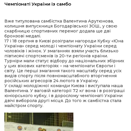
Чемпіонаті України із самбо
ма
Вже титулована самбістка Валентина Арутюнова,
колишня випускниця Богодарівської ЗОШ,, у свою
кти
скарбницю спортивних перемог додала ще дві
бронзові медалі.
17 і 18 серпня в Києві розіграли нагороди Кубку «Юна
ма
Україна» серед молоді і чемпіонату України серед
чоловіків і жінок. У змаганнях взяли участь близько
півтисячі спортсменів із 20-ти регіонів країни.
ти
Турніри мали статус відбору до національних збірних
у цих вікових категоріях – на чемпіонати Європи і
світу. Це перші змагання такого масштабу серед усіх
видів спорту після повномасштабного вторгнення
російських агресорів 24 лютого в Україну.
У складі молодіжної команди Києва і виступала наша
Валентина. У ваговій категорії 72 кг вона і в розіграші
юніорського кубку, і в дорослому чемпіонаті України
двічі виборола другі місця. До того ж самбістка стала
майстром спорту.