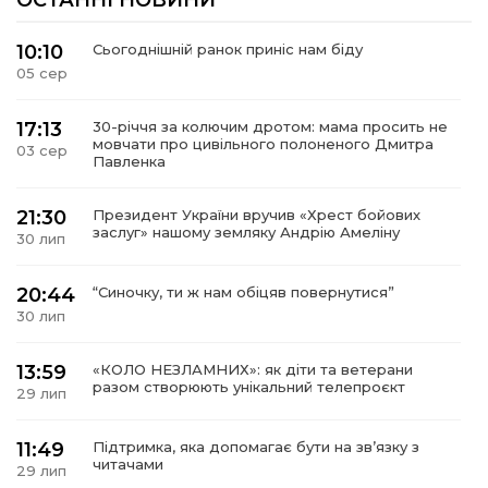
ОСТАННІ НОВИНИ
10:10
Сьогоднішній ранок приніс нам біду
05 сер
17:13
30-річчя за колючим дротом: мама просить не
мовчати про цивільного полоненого Дмитра
03 сер
Павленка
21:30
Президент України вручив «Хрест бойових
заслуг» нашому земляку Андрію Амеліну
30 лип
20:44
“Синочку, ти ж нам обіцяв повернутися”
30 лип
13:59
«КОЛО НЕЗЛАМНИХ»: як діти та ветерани
разом створюють унікальний телепроєкт
29 лип
11:49
Підтримка, яка допомагає бути на зв’язку з
читачами
29 лип