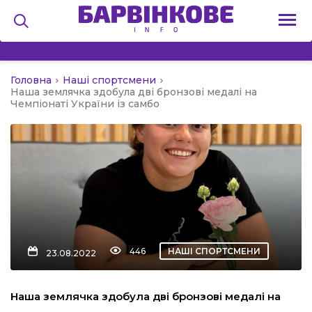
Головна
Наші спортсмени
на
Наша землячка здобула дві бронзові медалі на
Чемпіонаті України із самбо
и
льство
446
НАШІ СПОРТСМЕНИ
23.08.2022
я
Наша землячка здобула дві бронзові медалі на