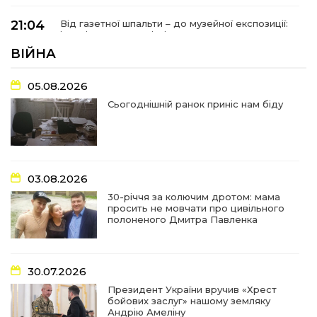
21:04
Від газетної шпальти – до музейної експозиції:
історії Героїв Барвінківщини стали частиною
27 лип
літопису війни
ВІЙНА
17:18
У Барвінківській громаді вшанували людей
05.08.2026
найгуманнішої професії
27 лип
Сьогоднішній ранок приніс нам біду
16:29
Медики Барвінківської громади
вдосконалюють професійні навички
22 лип
03.08.2026
15:09
У Пригожому з дітьми та їх батьками
працювали фахівці благодійного фонду
22 лип
30-річчя за колючим дротом: мама
просить не мовчати про цивільного
полоненого Дмитра Павленка
07:17
“Мені й досі сниться син”: чотири роки світлої
пам`яті Олександра Шинкаря
21 лип
30.07.2026
11:06
За дві доби — серія ворожих ударів по
Президент України вручив «Хрест
Барвінківській громаді
20 лип
бойових заслуг» нашому земляку
Андрію Амеліну