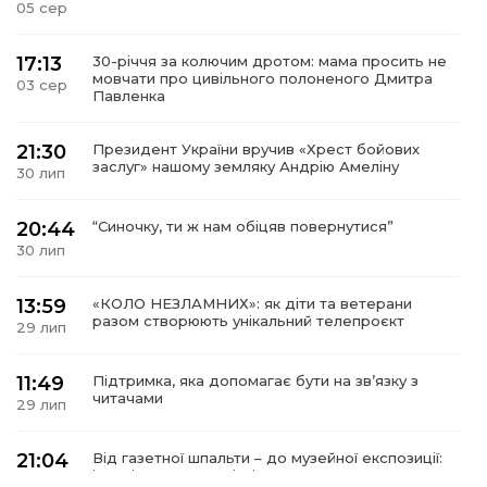
05 сер
17:13
30-річчя за колючим дротом: мама просить не
мовчати про цивільного полоненого Дмитра
03 сер
Павленка
21:30
Президент України вручив «Хрест бойових
заслуг» нашому земляку Андрію Амеліну
30 лип
20:44
“Синочку, ти ж нам обіцяв повернутися”
30 лип
13:59
«КОЛО НЕЗЛАМНИХ»: як діти та ветерани
разом створюють унікальний телепроєкт
29 лип
11:49
Підтримка, яка допомагає бути на зв’язку з
читачами
29 лип
21:04
Від газетної шпальти – до музейної експозиції:
історії Героїв Барвінківщини стали частиною
27 лип