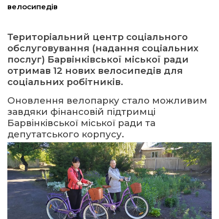
велосипедів
ма
Територіальний центр соціального
обслуговування (надання соціальних
кти
послуг) Барвінківської міської ради
отримав 12 нових велосипедів для
ма
соціальних робітників.
Оновлення велопарку стало можливим
ти
завдяки фінансовій підтримці
Барвінківської міської ради та
депутатського корпусу.