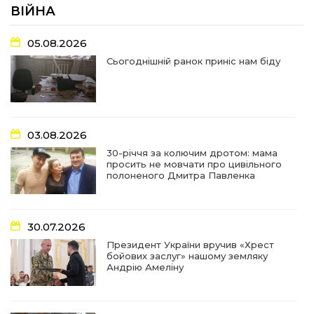
літопису війни
ВІЙНА
17:18
У Барвінківській громаді вшанували людей
05.08.2026
найгуманнішої професії
27 лип
Сьогоднішній ранок приніс нам біду
16:29
Медики Барвінківської громади
вдосконалюють професійні навички
22 лип
03.08.2026
15:09
У Пригожому з дітьми та їх батьками
працювали фахівці благодійного фонду
22 лип
30-річчя за колючим дротом: мама
просить не мовчати про цивільного
полоненого Дмитра Павленка
07:17
“Мені й досі сниться син”: чотири роки світлої
пам`яті Олександра Шинкаря
21 лип
30.07.2026
11:06
За дві доби — серія ворожих ударів по
Президент України вручив «Хрест
Барвінківській громаді
20 лип
бойових заслуг» нашому земляку
Андрію Амеліну
14:38
У Барвінковому сталася пожежа у житловій
квартирі: постраждалих немає
17 лип