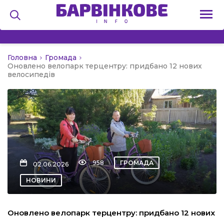
Головна
Громада
на
Оновлено велопарк терцентру: придбано 12 нових
велосипедів
и
льство
958
ГРОМАДА
02.06.2026
НОВИНИ
я
Оновлено велопарк терцентру: придбано 12 нових