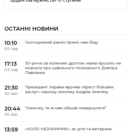
орден «За мужність» III ступеня
ма
ОСТАННІ НОВИНИ
кти
10:10
Сьогоднішній ранок приніс нам біду
ма
05 сер
ти
17:13
30-річчя за колючим дротом: мама просить не
мовчати про цивільного полоненого Дмитра
03 сер
Павленка
21:30
Президент України вручив «Хрест бойових
заслуг» нашому земляку Андрію Амеліну
30 лип
20:44
“Синочку, ти ж нам обіцяв повернутися”
30 лип
13:59
«КОЛО НЕЗЛАМНИХ»: як діти та ветерани