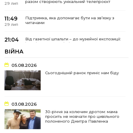
разом створюють унікальний телепроєкт
29 лип
11:49
Підтримка, яка допомагає бути на зв’язку з
читачами
29 лип
21:04
Від газетної шпальти – до музейної експозиції:
історії Героїв Барвінківщини стали частиною
27 лип
літопису війни
ВІЙНА
17:18
У Барвінківській громаді вшанували людей
05.08.2026
найгуманнішої професії
27 лип
Сьогоднішній ранок приніс нам біду
16:29
Медики Барвінківської громади
вдосконалюють професійні навички
22 лип
03.08.2026
15:09
У Пригожому з дітьми та їх батьками
працювали фахівці благодійного фонду
22 лип
30-річчя за колючим дротом: мама
просить не мовчати про цивільного
полоненого Дмитра Павленка
07:17
“Мені й досі сниться син”: чотири роки світлої
пам`яті Олександра Шинкаря
21 лип