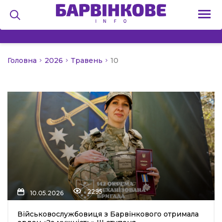
Головна
2026
Травень
10
на
и
льство
2295
я
10.05.2026
Військовослужбовиця з Барвінкового отримала