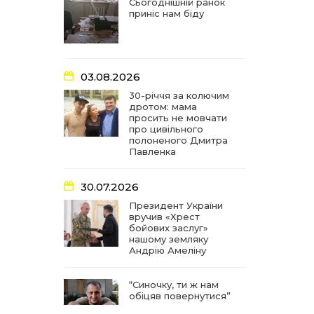
частиною літопису війни
Сьогоднішній ранок
приніс нам біду
17:18
У Барвінківській громаді
вшанували людей
27 лип
найгуманнішої професії
03.08.2026
16:29
Медики Барвінківської
30-річчя за колючим
громади вдосконалюють
дротом: мама
22 лип
професійні навички
просить не мовчати
про цивільного
полоненого Дмитра
15:09
У Пригожому з дітьми та
Павленка
їх батьками працювали
22 лип
фахівці благодійного
фонду
30.07.2026
Президент України
вручив «Хрест
07:17
“Мені й досі сниться син”:
бойових заслуг»
чотири роки світлої
21 лип
нашому земляку
пам`яті Олександра
Андрію Амеліну
Шинкаря
“Синочку, ти ж нам
11:06
За дві доби — серія
обіцяв повернутися”
ворожих ударів по
20 лип
Барвінківській громаді