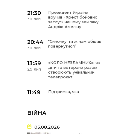
21:30
Президент України
вручив «Хрест бойових
30 лип
заслуг» нашому земляку
Андрію Амеліну
20:44
“Синочку, ти ж нам обіцяв
повернутися”
30 лип
13:59
«КОЛО НЕЗЛАМНИХ»: як
діти та ветерани разом
29 лип
створюють унікальний
телепроєкт
11:49
Підтримка, яка
допомагає бути на
29 лип
зв’язку з читачами
ВІЙНА
21:04
Від газетної шпальти – до
музейної експозиції:
27 лип
історії Героїв
05.08.2026
Барвінківщини стали