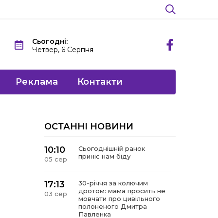
Сьогодні:
Четвер, 6 Серпня
Реклама
Контакти
ОСТАННІ НОВИНИ
10:10
Сьогоднішній ранок
приніс нам біду
05 сер
17:13
30-річчя за колючим
дротом: мама просить не
03 сер
мовчати про цивільного
полоненого Дмитра
Павленка