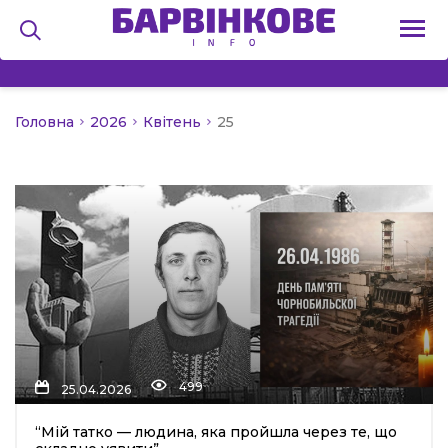
Головна
2026
Квітень
25
на
и
льство
499
я
25.04.2026
“Мій татко — людина, яка пройшла через те, що