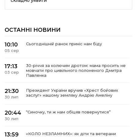
складно уявити”
ма
ОСТАННІ НОВИНИ
кти
10:10
Сьогоднішній ранок приніс нам біду
ма
05 сер
ти
17:13
30-річчя за колючим дротом: мама просить не
мовчати про цивільного полоненого Дмитра
03 сер
Павленка
21:30
Президент України вручив «Хрест бойових
заслуг» нашому земляку Андрію Амеліну
30 лип
20:44
“Синочку, ти ж нам обіцяв повернутися”
30 лип
13:59
«КОЛО НЕЗЛАМНИХ»: як діти та ветерани