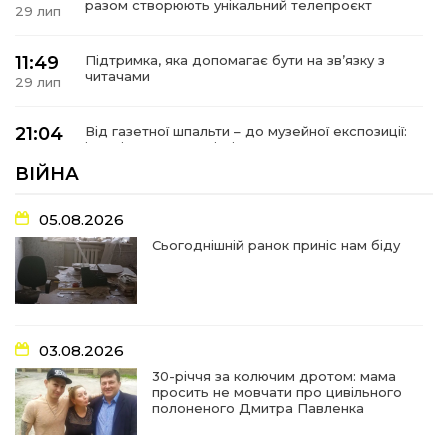
разом створюють унікальний телепроєкт
29 лип
11:49
Підтримка, яка допомагає бути на зв’язку з
читачами
29 лип
21:04
Від газетної шпальти – до музейної експозиції:
історії Героїв Барвінківщини стали частиною
27 лип
літопису війни
ВІЙНА
17:18
У Барвінківській громаді вшанували людей
05.08.2026
найгуманнішої професії
27 лип
Сьогоднішній ранок приніс нам біду
16:29
Медики Барвінківської громади
вдосконалюють професійні навички
22 лип
03.08.2026
15:09
У Пригожому з дітьми та їх батьками
працювали фахівці благодійного фонду
22 лип
30-річчя за колючим дротом: мама
просить не мовчати про цивільного
полоненого Дмитра Павленка
07:17
“Мені й досі сниться син”: чотири роки світлої
пам`яті Олександра Шинкаря
21 лип